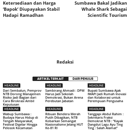
Ketersediaan dan Harga
Sumbawa Bakal Jadikan
‘Bapok’ Diupayakan Stabil
Whale Shark Sebagai
Hadapi Ramadhan
Scientific Tourism
Redaksi
ARTIKEL TERKAIT
DARI PENULIS
HEADLINE
HEADLINE
HEADLINE
Dari Sembalun, Pemprov
Sambirang Ahmadi : DPM
Bupati Sumbawa Ajak
NTB Dorong Manajemen
Harus Jadi Sekolah
IWAPI Jadi Rumah Inovasi
Risiko Jadi Bagian dari
Demokrasi, Bukan Arena
dan Kolaborasi untuk
Cara Birokrasi Ambil
Perebutan Jabatan
Perempuan Pengusaha
Keputusan
HEADLINE
HEADLINE
HEADLINE
Wabup Sumbawa :
Ribuan Bendera Merah
Tanggapi Abdul Rahim :
Budaya Harus Hidup di
Putih Dibagikan, NTB
Sekretaris Fraksi
Tengah Masyarakat,
Kobarkan Semangat
Demokrat NTB : “Kayak
Festival Digelar Hingga
Nasionalisme Jelang HUT
Dangdut Lagu Ayu Ting
Pelosok Kecamatan
Ke-81 RI
Ting : Salah Alamat”