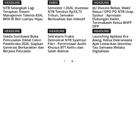
HEADLINE
EKBIS
HEADLINE
NTB Selangkah Lagi
Semester I 2026, Investasi
IJU Divonis Bebas, Wakil
Terapkan Sistem
NTB Tembus Rp33,73
Ketua I DPD PD NTB Ucap
Manajemen Talenta ASN,
Triliun, Semakin
Syukur : Apresiasi
BKN RI Beri Lampu Hijau
Berkualitas dan Inklusif
Dukungan Kader,
Terimakasih Ketua BHPP
DPP
HEADLINE
HEADLINE
HEADLINE
Sekda Sumbawa Buka
Sekretaris Fraksi
Launching Aplikasi Kre
Pemusatan Diklat Calon
Demokrat NTB Syamsul
Alang, Ketua Dekranasda
Paskibraka 2026, Siapkan
Fikri : Permintaan Audit
Ajak Lestarikan Identitas
Generasi Berkarakter dan
Khusus BTT Keliru dan
Tau Samawa Melalui
Berjiwa Pancasila
Salah Alamat
Digitalisasi