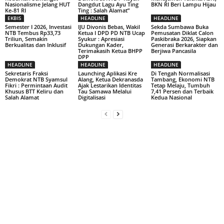
Nasionalisme Jelang HUT
Dangdut Lagu Ayu Ting
BKN RI Beri Lampu Hijau
Ke-81 RI
Ting : Salah Alamat”
EKBIS
HEADLINE
HEADLINE
Semester I 2026, Investasi
IJU Divonis Bebas, Wakil
Sekda Sumbawa Buka
NTB Tembus Rp33,73
Ketua I DPD PD NTB Ucap
Pemusatan Diklat Calon
Triliun, Semakin
Syukur : Apresiasi
Paskibraka 2026, Siapkan
Berkualitas dan Inklusif
Dukungan Kader,
Generasi Berkarakter dan
Terimakasih Ketua BHPP
Berjiwa Pancasila
DPP
HEADLINE
HEADLINE
HEADLINE
Sekretaris Fraksi
Launching Aplikasi Kre
Di Tengah Normalisasi
Demokrat NTB Syamsul
Alang, Ketua Dekranasda
Tambang, Ekonomi NTB
Fikri : Permintaan Audit
Ajak Lestarikan Identitas
Tetap Melaju, Tumbuh
Khusus BTT Keliru dan
Tau Samawa Melalui
7,41 Persen dan Terbaik
Salah Alamat
Digitalisasi
Kedua Nasional