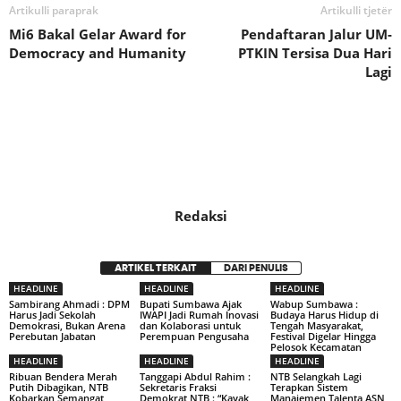
Artikulli paraprak
Artikulli tjetër
Mi6 Bakal Gelar Award for
Pendaftaran Jalur UM-
Democracy and Humanity
PTKIN Tersisa Dua Hari
Lagi
Redaksi
ARTIKEL TERKAIT
DARI PENULIS
HEADLINE
HEADLINE
HEADLINE
Sambirang Ahmadi : DPM
Bupati Sumbawa Ajak
Wabup Sumbawa :
Harus Jadi Sekolah
IWAPI Jadi Rumah Inovasi
Budaya Harus Hidup di
Demokrasi, Bukan Arena
dan Kolaborasi untuk
Tengah Masyarakat,
Perebutan Jabatan
Perempuan Pengusaha
Festival Digelar Hingga
Pelosok Kecamatan
HEADLINE
HEADLINE
HEADLINE
Ribuan Bendera Merah
Tanggapi Abdul Rahim :
NTB Selangkah Lagi
Putih Dibagikan, NTB
Sekretaris Fraksi
Terapkan Sistem
Kobarkan Semangat
Demokrat NTB : “Kayak
Manajemen Talenta ASN,