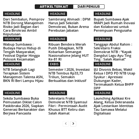
ARTIKEL TERKAIT
DARI PENULIS
HEADLINE
HEADLINE
HEADLINE
Dari Sembalun, Pemprov
Sambirang Ahmadi : DPM
Bupati Sumbawa Ajak
NTB Dorong Manajemen
Harus Jadi Sekolah
IWAPI Jadi Rumah Inovasi
Risiko Jadi Bagian dari
Demokrasi, Bukan Arena
dan Kolaborasi untuk
Cara Birokrasi Ambil
Perebutan Jabatan
Perempuan Pengusaha
Keputusan
HEADLINE
HEADLINE
HEADLINE
Wabup Sumbawa :
Ribuan Bendera Merah
Tanggapi Abdul Rahim :
Budaya Harus Hidup di
Putih Dibagikan, NTB
Sekretaris Fraksi
Tengah Masyarakat,
Kobarkan Semangat
Demokrat NTB : “Kayak
Festival Digelar Hingga
Nasionalisme Jelang HUT
Dangdut Lagu Ayu Ting
Pelosok Kecamatan
Ke-81 RI
Ting : Salah Alamat”
HEADLINE
EKBIS
HEADLINE
NTB Selangkah Lagi
Semester I 2026, Investasi
IJU Divonis Bebas, Wakil
Terapkan Sistem
NTB Tembus Rp33,73
Ketua I DPD PD NTB Ucap
Manajemen Talenta ASN,
Triliun, Semakin
Syukur : Apresiasi
BKN RI Beri Lampu Hijau
Berkualitas dan Inklusif
Dukungan Kader,
Terimakasih Ketua BHPP
DPP
HEADLINE
HEADLINE
HEADLINE
Sekda Sumbawa Buka
Sekretaris Fraksi
Launching Aplikasi Kre
Pemusatan Diklat Calon
Demokrat NTB Syamsul
Alang, Ketua Dekranasda
Paskibraka 2026, Siapkan
Fikri : Permintaan Audit
Ajak Lestarikan Identitas
Generasi Berkarakter dan
Khusus BTT Keliru dan
Tau Samawa Melalui
Berjiwa Pancasila
Salah Alamat
Digitalisasi