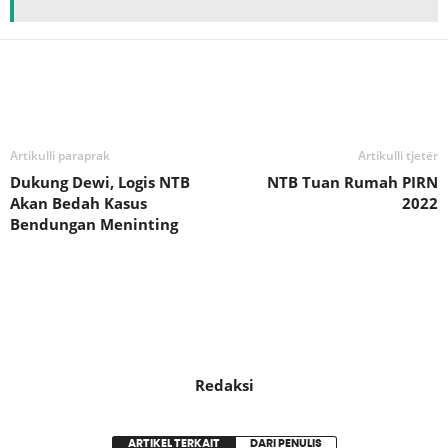
Bagikan
Artikulli paraprak
Artikulli tjetër
Dukung Dewi, Logis NTB
NTB Tuan Rumah PIRN
Akan Bedah Kasus
2022
Bendungan Meninting
Redaksi
ARTIKEL TERKAIT
DARI PENULIS