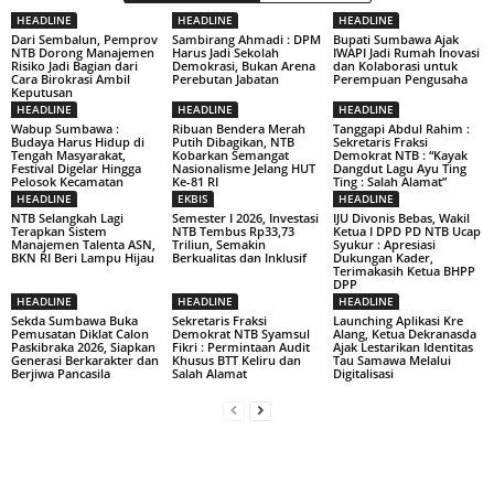
HEADLINE
HEADLINE
HEADLINE
Dari Sembalun, Pemprov
Sambirang Ahmadi : DPM
Bupati Sumbawa Ajak
NTB Dorong Manajemen
Harus Jadi Sekolah
IWAPI Jadi Rumah Inovasi
Risiko Jadi Bagian dari
Demokrasi, Bukan Arena
dan Kolaborasi untuk
Cara Birokrasi Ambil
Perebutan Jabatan
Perempuan Pengusaha
Keputusan
HEADLINE
HEADLINE
HEADLINE
Wabup Sumbawa :
Ribuan Bendera Merah
Tanggapi Abdul Rahim :
Budaya Harus Hidup di
Putih Dibagikan, NTB
Sekretaris Fraksi
Tengah Masyarakat,
Kobarkan Semangat
Demokrat NTB : “Kayak
Festival Digelar Hingga
Nasionalisme Jelang HUT
Dangdut Lagu Ayu Ting
Pelosok Kecamatan
Ke-81 RI
Ting : Salah Alamat”
HEADLINE
EKBIS
HEADLINE
NTB Selangkah Lagi
Semester I 2026, Investasi
IJU Divonis Bebas, Wakil
Terapkan Sistem
NTB Tembus Rp33,73
Ketua I DPD PD NTB Ucap
Manajemen Talenta ASN,
Triliun, Semakin
Syukur : Apresiasi
BKN RI Beri Lampu Hijau
Berkualitas dan Inklusif
Dukungan Kader,
Terimakasih Ketua BHPP
DPP
HEADLINE
HEADLINE
HEADLINE
Sekda Sumbawa Buka
Sekretaris Fraksi
Launching Aplikasi Kre
Pemusatan Diklat Calon
Demokrat NTB Syamsul
Alang, Ketua Dekranasda
Paskibraka 2026, Siapkan
Fikri : Permintaan Audit
Ajak Lestarikan Identitas
Generasi Berkarakter dan
Khusus BTT Keliru dan
Tau Samawa Melalui
Berjiwa Pancasila
Salah Alamat
Digitalisasi