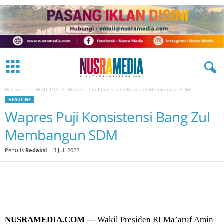
Beranda
HEADLINE
Wapres Puji Konsistensi Bang Zul Membangun SDM
HEADLINE
Wapres Puji Konsistensi Bang Zul
Membangun SDM
Penulis
Redaksi
-
3 Juli 2022
NUSRAMEDIA.COM —
Wakil Presiden RI Ma’aruf Amin