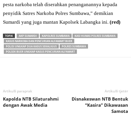
pesta narkoba telah diserahkan penanganannya kepada
penyidik Satres Narkoba Polres Sumbawa,” demikian
Sumardi yang juga mantan Kapolsek Labangka ini.
(red)
TOPIK
AKP SUMARDI
KAPOLRES SUMBAWA
KASI HUMAS POLRES SUMBAWA
KASUS NARKOBA DAN PENCURIAN ALFAMART BUER
POLISI UNGKAP DUA KASUS SEKALIGUS
POLRES SUMBAWA
POLSEK BUER UNGKAP KASUS PENCURIAN ALFAMART
Bagikan
Artikulli paraprak
Artikulli tjetër
Kapolda NTB Silaturahmi
Disnakeswan NTB Bentuk
dengan Awak Media
“Kasira” Dikawasan
Samota