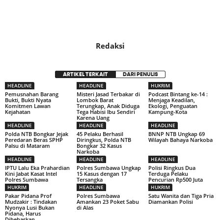
Redaksi
ARTIKEL TERKAIT
DARI PENULIS
HEADLINE
HEADLINE
HUKRIM
Pemusnahan Barang
Misteri Jasad Terbakar di
Podcast Bintang ke-14 :
Bukti, Bukti Nyata
Lombok Barat
Menjaga Keadilan,
Komitmen Lawan
Terungkap, Anak Diduga
Ekologi, Penguatan
Kejahatan
Tega Habisi Ibu Sendiri
Kampung-Kota
Karena Uang
HEADLINE
HEADLINE
HEADLINE
Polda NTB Bongkar Jejak
45 Pelaku Berhasil
BNNP NTB Ungkap 69
Peredaran Beras SPHP
Diringkus, Polda NTB
Wilayah Bahaya Narkoba
Palsu di Mataram
Bongkar 32 Kasus
Narkoba
HEADLINE
HEADLINE
HEADLINE
IPTU Lalu Eka Prahardian
Polres Sumbawa Ungkap
Polisi Ringkus Dua
Kini Jabat Kasat Intel
15 Kasus dengan 17
Terduga Pelaku
Polres Sumbawa
Tersangka
Pencurian Rp500 Juta
HUKRIM
HEADLINE
HUKRIM
Pakar Pidana Prof
Polres Sumbawa
Satu Wanita dan Tiga Pria
Mudzakir : Tindakan
Amankan 23 Poket Sabu
Diamankan Polisi
Nyonya Lusi Bukan
di Alas
Pidana, Harus
Dibebaskan