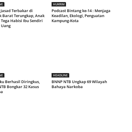
NE
HUKRIM
 Jasad Terbakar di
Podcast Bintang ke-14 : Menjaga
 Barat Terungkap, Anak
Keadilan, Ekologi, Penguatan
Tega Habisi Ibu Sendiri
Kampung-Kota
 Uang
NE
HEADLINE
ku Berhasil Diringkus,
BNNP NTB Ungkap 69 Wilayah
NTB Bongkar 32 Kasus
Bahaya Narkoba
ba