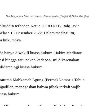
Tim Pengacara Direktur Lombok Global Institut (Logis) M Fihiruddin. (Ist)
hiruddin terhadap Ketua DPRD NTB, Baiq Isvie
elasa 13 Desember 2022. Dalam mediasi itu,
sa hukumnya.
eda hanya diwakili kuasa hukum. Hakim Mediator
i hingga satu pekan kedepan. Ini dikarenakan
a didampingi kuasa hukum.
eraturan Mahkamah Agung (Perma) Nomor 1 Tahun
ngadilan, menegaskan bahwa pihak terkait wajib
kuasa hukum.