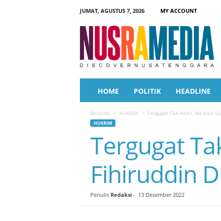
JUMAT, AGUSTUS 7, 2026
MY ACCOUNT
N
u
s
r
a
M
e
HOME
POLITIK
HEADLINE
d
i
Beranda
HUKRIM
Tergugat Tak Hadir, Mediasi Gu
a
HUKRIM
Tergugat Ta
Fihiruddin 
Penulis
Redaksi
-
13 Desember 2022