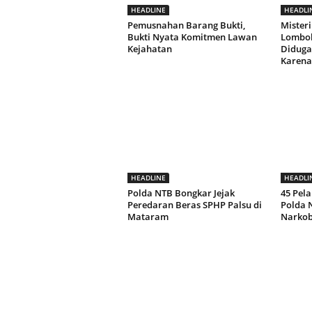
HEADLINE
HEADLI
Pemusnahan Barang Bukti,
Misteri
Bukti Nyata Komitmen Lawan
Lombok
Kejahatan
Diduga 
Karena
HEADLINE
HEADLI
Polda NTB Bongkar Jejak
45 Pela
Peredaran Beras SPHP Palsu di
Polda 
Mataram
Narko