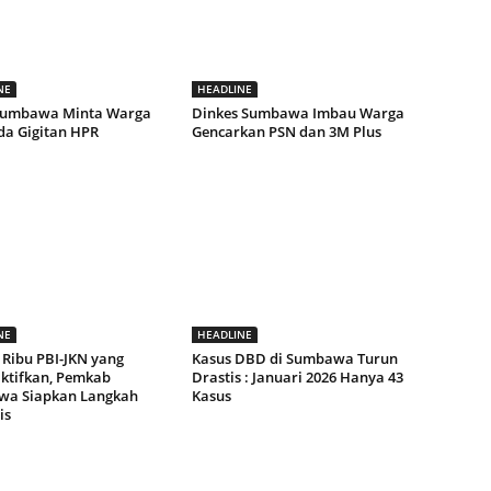
NE
HEADLINE
Sumbawa Minta Warga
Dinkes Sumbawa Imbau Warga
a Gigitan HPR
Gencarkan PSN dan 3M Plus
NE
HEADLINE
 Ribu PBI-JKN yang
Kasus DBD di Sumbawa Turun
ktifkan, Pemkab
Drastis : Januari 2026 Hanya 43
a Siapkan Langkah
Kasus
is