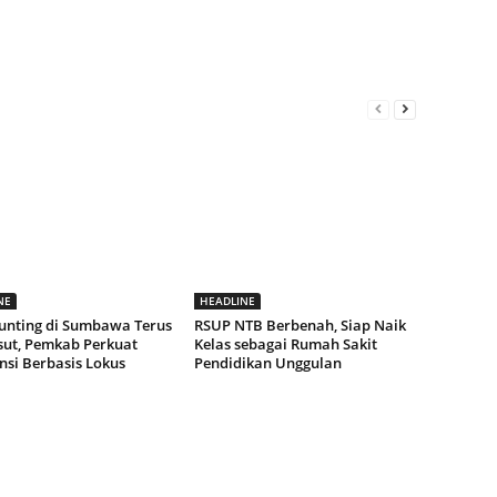
NE
HEADLINE
tunting di Sumbawa Terus
RSUP NTB Berbenah, Siap Naik
ut, Pemkab Perkuat
Kelas sebagai Rumah Sakit
nsi Berbasis Lokus
Pendidikan Unggulan