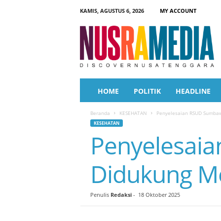
KAMIS, AGUSTUS 6, 2026
MY ACCOUNT
N
u
s
r
a
M
e
HOME
POLITIK
HEADLINE
d
i
Beranda
KESEHATAN
Penyelesaian RSUD Sumbaw
a
KESEHATAN
Penyelesaia
Didukung Me
Penulis
Redaksi
-
18 Oktober 2025