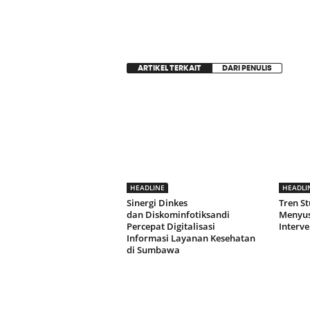
ARTIKEL TERKAIT
DARI PENULIS
HEADLINE
HEADLI
Sinergi Dinkes
Tren S
dan Diskominfotiksandi
Menyus
Percepat Digitalisasi
Interve
Informasi Layanan Kesehatan
di Sumbawa