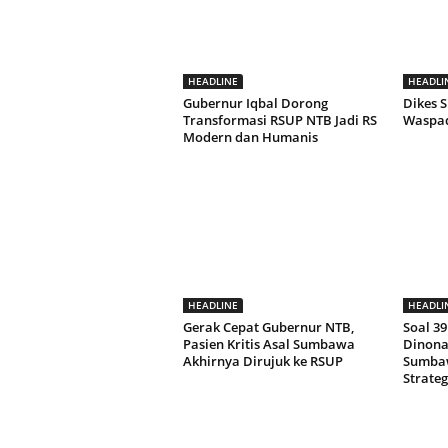
HEADLINE
HEADLI
Gubernur Iqbal Dorong
Dikes 
Transformasi RSUP NTB Jadi RS
Waspad
Modern dan Humanis
HEADLINE
HEADLI
Gerak Cepat Gubernur NTB,
Soal 39
Pasien Kritis Asal Sumbawa
Dinona
Akhirnya Dirujuk ke RSUP
Sumbaw
Strateg