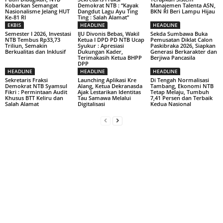
Kobarkan Semangat
Demokrat NTB : “Kayak
Manajemen Talenta ASN,
Nasionalisme Jelang HUT
Dangdut Lagu Ayu Ting
BKN RI Beri Lampu Hijau
Ke-81 RI
Ting : Salah Alamat”
EKBIS
HEADLINE
HEADLINE
Semester I 2026, Investasi
IJU Divonis Bebas, Wakil
Sekda Sumbawa Buka
NTB Tembus Rp33,73
Ketua I DPD PD NTB Ucap
Pemusatan Diklat Calon
Triliun, Semakin
Syukur : Apresiasi
Paskibraka 2026, Siapkan
Berkualitas dan Inklusif
Dukungan Kader,
Generasi Berkarakter dan
Terimakasih Ketua BHPP
Berjiwa Pancasila
DPP
HEADLINE
HEADLINE
HEADLINE
Sekretaris Fraksi
Launching Aplikasi Kre
Di Tengah Normalisasi
Demokrat NTB Syamsul
Alang, Ketua Dekranasda
Tambang, Ekonomi NTB
Fikri : Permintaan Audit
Ajak Lestarikan Identitas
Tetap Melaju, Tumbuh
Khusus BTT Keliru dan
Tau Samawa Melalui
7,41 Persen dan Terbaik
Salah Alamat
Digitalisasi
Kedua Nasional