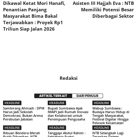
Dikawal Ketat Mori Hanafi,
Asisten III Hajjah Eva : NTB
Penantian Panjang
Memiliki Potensi Besar
Masyarakat Bima Bakal
Diberbagai Sektor
Terjawabkan : Proyek Rp1
Triliun Siap Jalan 2026
Redaksi
ARTIKEL TERKAIT
DARI PENULIS
HEADLINE
HEADLINE
HEADLINE
Sambirang Ahmadi : DPM
Bupati Sumbawa Ajak
Wabup Sumbawa :
Harus Jadi Sekolah
IWAPI Jadi Rumah Inovasi
Budaya Harus Hidup di
Demokrasi, Bukan Arena
dan Kolaborasi untuk
Tengah Masyarakat,
Perebutan Jabatan
Perempuan Pengusaha
Festival Digelar Hingga
Pelosok Kecamatan
HEADLINE
HEADLINE
HEADLINE
Ribuan Bendera Merah
Tanggapi Abdul Rahim :
NTB Selangkah Lagi
Putih Dibagikan, NTB
Sekretaris Fraksi
Terapkan Sistem