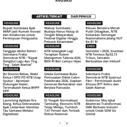
Redaksi
ARTIKEL TERKAIT
DARI PENULIS
HEADLINE
HEADLINE
HEADLINE
Bupati Sumbawa Ajak
Wabup Sumbawa :
Ribuan Bendera Merah
IWAPI Jadi Rumah Inovasi
Budaya Harus Hidup di
Putih Dibagikan, NTB
dan Kolaborasi untuk
Tengah Masyarakat,
Kobarkan Semangat
Perempuan Pengusaha
Festival Digelar Hingga
Nasionalisme Jelang HUT
Pelosok Kecamatan
Ke-81 RI
HEADLINE
HEADLINE
EKBIS
Tanggapi Abdul Rahim :
NTB Selangkah Lagi
Semester I 2026, Investasi
Sekretaris Fraksi
Terapkan Sistem
NTB Tembus Rp33,73
Demokrat NTB : “Kayak
Manajemen Talenta ASN,
Triliun, Semakin
Dangdut Lagu Ayu Ting
BKN RI Beri Lampu Hijau
Berkualitas dan Inklusif
Ting : Salah Alamat”
HEADLINE
HEADLINE
HEADLINE
IJU Divonis Bebas, Wakil
Sekda Sumbawa Buka
Sekretaris Fraksi
Ketua I DPD PD NTB Ucap
Pemusatan Diklat Calon
Demokrat NTB Syamsul
Syukur : Apresiasi
Paskibraka 2026, Siapkan
Fikri : Permintaan Audit
Dukungan Kader,
Generasi Berkarakter dan
Khusus BTT Keliru dan
Terimakasih Ketua BHPP
Berjiwa Pancasila
Salah Alamat
DPP
HEADLINE
HEADLINE
HEADLINE
Launching Aplikasi Kre
Di Tengah Normalisasi
Gubernur Miq Iqbal
Alang, Ketua Dekranasda
Tambang, Ekonomi NTB
Akselerasi Transformasi
Ajak Lestarikan Identitas
Tetap Melaju, Tumbuh
SMK Berbasis Industri
Tau Samawa Melalui
7,41 Persen dan Terbaik
untuk Cetak SDM Go
Digitalisasi
Kedua Nasional
Global