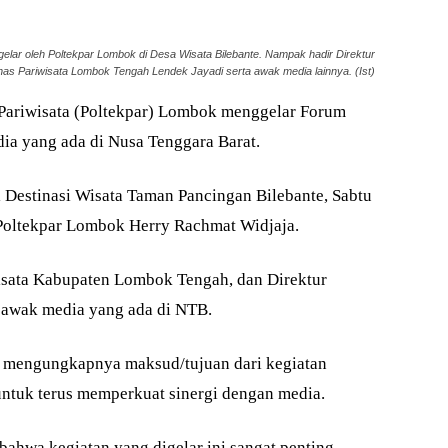
elar oleh Poltekpar Lombok di Desa Wisata Bilebante. Nampak hadir Direktur
nas Pariwisata Lombok Tengah Lendek Jayadi serta awak media lainnya. (Ist)
Pariwisata (Poltekpar) Lombok menggelar Forum
a yang ada di Nusa Tenggara Barat.
i Destinasi Wisata Taman Pancingan Bilebante, Sabtu
 Poltekpar Lombok Herry Rachmat Widjaja.
isata Kabupaten Lombok Tengah, dan Direktur
 awak media yang ada di NTB.
ar mengungkapnya maksud/tujuan dari kegiatan
in untuk terus memperkuat sinergi dengan media.
ahwa kegiatan yang digelar ini sangat penting.