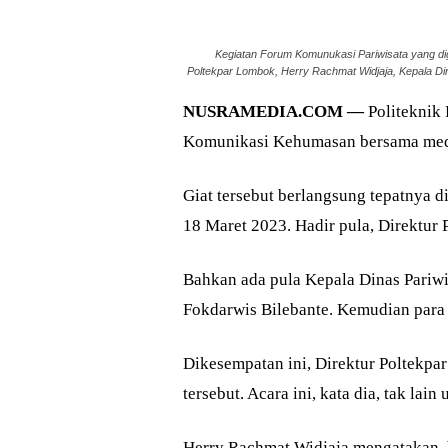
Kegiatan Forum Komunukasi Pariwisata yang dig
Poltekpar Lombok, Herry Rachmat Widjaja, Kepala Di
NUSRAMEDIA.COM —
Politeknik 
Komunikasi Kehumasan bersama medi
Giat tersebut berlangsung tepatnya d
18 Maret 2023. Hadir pula, Direktur
Bahkan ada pula Kepala Dinas Pariw
Fokdarwis Bilebante. Kemudian para
Dikesempatan ini, Direktur Poltekp
tersebut. Acara ini, kata dia, tak la
Herry Rachmat Widjaja mengatakan, b