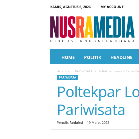
KAMIS, AGUSTUS 6, 2026
MY ACCOUNT
N
u
s
r
a
M
e
HOME
POLITIK
HEADLINE
d
i
Beranda
PARIWISATA
Poltekpar Lombok Terus Be
a
PARIWISATA
Poltekpar L
Pariwisata
Penulis
Redaksi
-
19 Maret 2023