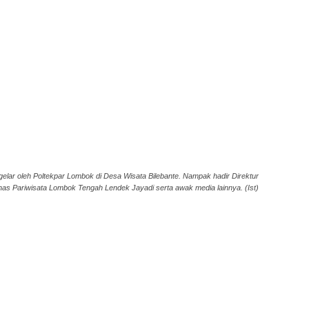
elar oleh Poltekpar Lombok di Desa Wisata Bilebante. Nampak hadir Direktur
nas Pariwisata Lombok Tengah Lendek Jayadi serta awak media lainnya. (Ist)