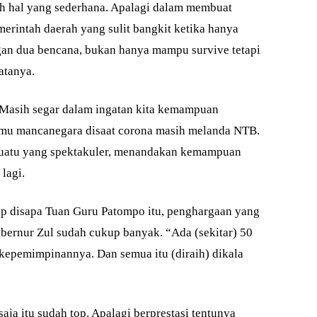
ah hal yang sederhana. Apalagi dalam membuat
erintah daerah yang sulit bangkit ketika hanya
gan dua bencana, bukan hanya mampu survive tetapi
atanya.
Masih segar dalam ingatan kita kemampuan
mu mancanegara disaat corona masih melanda NTB.
esuatu yang spektakuler, menandakan kemampuan
lagi.
ap disapa Tuan Guru Patompo itu, penghargaan yang
ernur Zul sudah cukup banyak. “Ada (sekitar) 50
kepemimpinannya. Dan semua itu (diraih) dikala
ja itu sudah top. Apalagi berprestasi tentunya