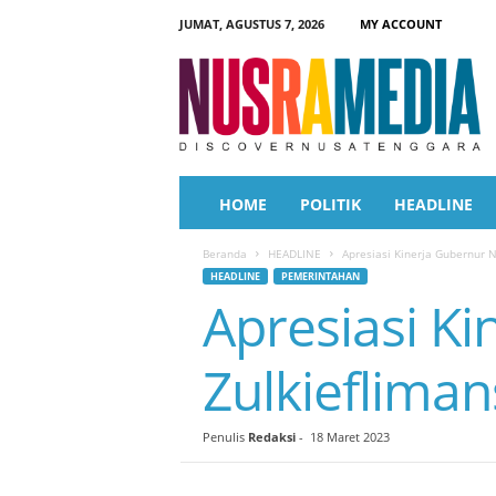
JUMAT, AGUSTUS 7, 2026
MY ACCOUNT
N
u
s
r
a
M
e
HOME
POLITIK
HEADLINE
d
i
Beranda
HEADLINE
Apresiasi Kinerja Gubernur N
a
HEADLINE
PEMERINTAHAN
Apresiasi K
Zulkiefliman
Penulis
Redaksi
-
18 Maret 2023