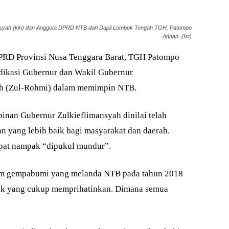
ansyah (kiri) dan Anggota DPRD NTB dari Dapil Lombok Tengah TGH. Patompo
Adnan. (Ist)
RD Provinsi Nusa Tenggara Barat, TGH Patompo
edikasi Gubernur dan Wakil Gubernur
lah (Zul-Rohmi) dalam memimpin NTB.
nan Gubernur Zulkieflimansyah dinilai telah
yang lebih baik bagi masyarakat dan daerah.
pat nampak “dipukul mundur”.
lam gempabumi yang melanda NTB pada tahun 2018
pak yang cukup memprihatinkan. Dimana semua