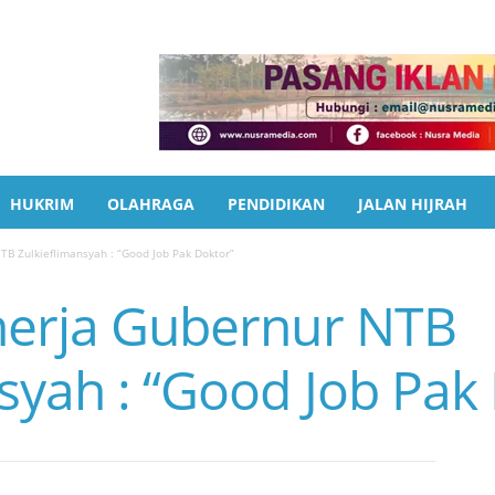
HUKRIM
OLAHRAGA
PENDIDIKAN
JALAN HIJRAH
TB Zulkieflimansyah : “Good Job Pak Doktor”
inerja Gubernur NTB
syah : “Good Job Pak