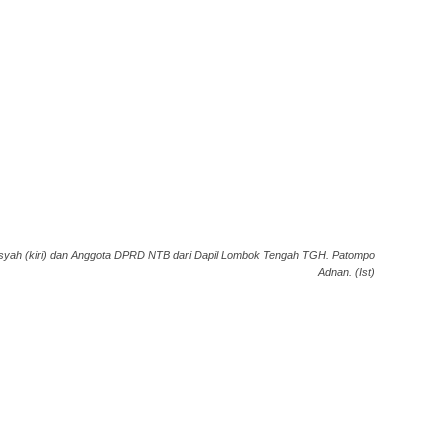
ansyah (kiri) dan Anggota DPRD NTB dari Dapil Lombok Tengah TGH. Patompo
Adnan. (Ist)