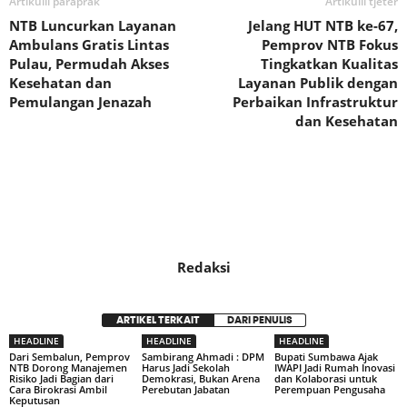
Artikulli paraprak
Artikulli tjetër
NTB Luncurkan Layanan
Jelang HUT NTB ke-67,
Ambulans Gratis Lintas
Pemprov NTB Fokus
Pulau, Permudah Akses
Tingkatkan Kualitas
Kesehatan dan
Layanan Publik dengan
Pemulangan Jenazah
Perbaikan Infrastruktur
dan Kesehatan
Redaksi
ARTIKEL TERKAIT
DARI PENULIS
HEADLINE
HEADLINE
HEADLINE
Dari Sembalun, Pemprov
Sambirang Ahmadi : DPM
Bupati Sumbawa Ajak
NTB Dorong Manajemen
Harus Jadi Sekolah
IWAPI Jadi Rumah Inovasi
Risiko Jadi Bagian dari
Demokrasi, Bukan Arena
dan Kolaborasi untuk
Cara Birokrasi Ambil
Perebutan Jabatan
Perempuan Pengusaha
Keputusan