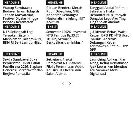
HEADLINE
HEADLINE
HEADLINE
Wabup Sumbawa :
Ribuan Bendera Merah
Tanggapi Abdul Rahim :
Budaya Harus Hidup di
Putih Dibagikan, NTB
Sekretaris Fraksi
Tengah Masyarakat,
Kobarkan Semangat
Demokrat NTB : “Kayak
Festival Digelar Hingga
Nasionalisme Jelang HUT
Dangdut Lagu Ayu Ting
Pelosok Kecamatan
Ke-81 RI
Ting : Salah Alamat”
HEADLINE
EKBIS
HEADLINE
NTB Selangkah Lagi
Semester I 2026, Investasi
IJU Divonis Bebas, Wakil
Terapkan Sistem
NTB Tembus Rp33,73
Ketua I DPD PD NTB Ucap
Manajemen Talenta ASN,
Triliun, Semakin
Syukur : Apresiasi
BKN RI Beri Lampu Hijau
Berkualitas dan Inklusif
Dukungan Kader,
Terimakasih Ketua BHPP
DPP
HEADLINE
HEADLINE
HEADLINE
Sekda Sumbawa Buka
Sekretaris Fraksi
Launching Aplikasi Kre
Pemusatan Diklat Calon
Demokrat NTB Syamsul
Alang, Ketua Dekranasda
Paskibraka 2026, Siapkan
Fikri : Permintaan Audit
Ajak Lestarikan Identitas
Generasi Berkarakter dan
Khusus BTT Keliru dan
Tau Samawa Melalui
Berjiwa Pancasila
Salah Alamat
Digitalisasi