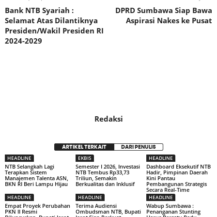
Bank NTB Syariah :
DPRD Sumbawa Siap Bawa
Selamat Atas Dilantiknya
Aspirasi Nakes ke Pusat
Presiden/Wakil Presiden RI
2024-2029
Redaksi
ARTIKEL TERKAIT
DARI PENULIS
HEADLINE
EKBIS
HEADLINE
NTB Selangkah Lagi
Semester I 2026, Investasi
Dashboard Eksekutif NTB
Terapkan Sistem
NTB Tembus Rp33,73
Hadir, Pimpinan Daerah
Manajemen Talenta ASN,
Triliun, Semakin
Kini Pantau
BKN RI Beri Lampu Hijau
Berkualitas dan Inklusif
Pembangunan Strategis
Secara Real-Time
HEADLINE
HEADLINE
HEADLINE
Empat Proyek Perubahan
Terima Audiensi
Wabup Sumbawa :
PKN II Resmi
Ombudsman NTB, Bupati
Penanganan Stunting