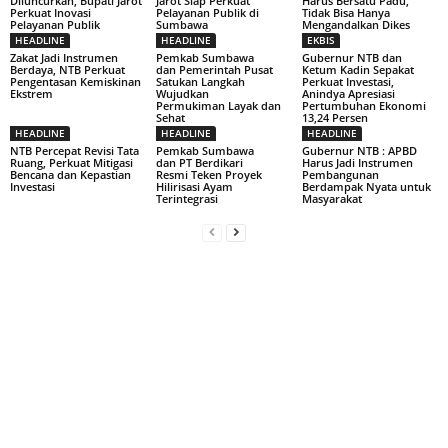
Diluncurkan, Bupati Jarot
Jarot Siap Perkuat
Harus Bersatu Padu,
Perkuat Inovasi
Pelayanan Publik di
Tidak Bisa Hanya
Pelayanan Publik
Sumbawa
Mengandalkan Dikes
HEADLINE
HEADLINE
EKBIS
Zakat Jadi Instrumen
Pemkab Sumbawa
Gubernur NTB dan
Berdaya, NTB Perkuat
dan Pemerintah Pusat
Ketum Kadin Sepakat
Pengentasan Kemiskinan
Satukan Langkah
Perkuat Investasi,
Ekstrem
Wujudkan
Anindya Apresiasi
Permukiman Layak dan
Pertumbuhan Ekonomi
Sehat
13,24 Persen
HEADLINE
HEADLINE
HEADLINE
NTB Percepat Revisi Tata
Pemkab Sumbawa
Gubernur NTB : APBD
Ruang, Perkuat Mitigasi
dan PT Berdikari
Harus Jadi Instrumen
Bencana dan Kepastian
Resmi Teken Proyek
Pembangunan
Investasi
Hilirisasi Ayam
Berdampak Nyata untuk
Terintegrasi
Masyarakat