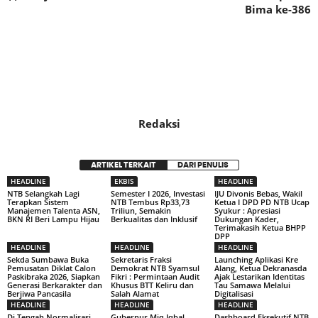
Bima ke-386
Redaksi
ARTIKEL TERKAIT
DARI PENULIS
HEADLINE
EKBIS
HEADLINE
NTB Selangkah Lagi
Semester I 2026, Investasi
IJU Divonis Bebas, Wakil
Terapkan Sistem
NTB Tembus Rp33,73
Ketua I DPD PD NTB Ucap
Manajemen Talenta ASN,
Triliun, Semakin
Syukur : Apresiasi
BKN RI Beri Lampu Hijau
Berkualitas dan Inklusif
Dukungan Kader,
Terimakasih Ketua BHPP
DPP
HEADLINE
HEADLINE
HEADLINE
Sekda Sumbawa Buka
Sekretaris Fraksi
Launching Aplikasi Kre
Pemusatan Diklat Calon
Demokrat NTB Syamsul
Alang, Ketua Dekranasda
Paskibraka 2026, Siapkan
Fikri : Permintaan Audit
Ajak Lestarikan Identitas
Generasi Berkarakter dan
Khusus BTT Keliru dan
Tau Samawa Melalui
Berjiwa Pancasila
Salah Alamat
Digitalisasi
HEADLINE
HEADLINE
HEADLINE
Di Tengah Normalisasi
Gubernur Miq Iqbal
Dashboard Eksekutif NTB