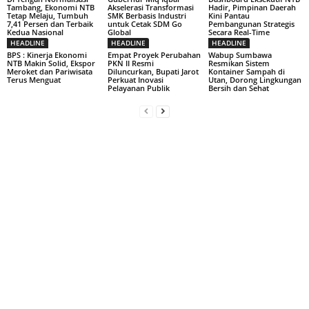
Tambang, Ekonomi NTB
Akselerasi Transformasi
Hadir, Pimpinan Daerah
Tetap Melaju, Tumbuh
SMK Berbasis Industri
Kini Pantau
7,41 Persen dan Terbaik
untuk Cetak SDM Go
Pembangunan Strategis
Kedua Nasional
Global
Secara Real-Time
HEADLINE
HEADLINE
HEADLINE
BPS : Kinerja Ekonomi
Empat Proyek Perubahan
Wabup Sumbawa
NTB Makin Solid, Ekspor
PKN II Resmi
Resmikan Sistem
Meroket dan Pariwisata
Diluncurkan, Bupati Jarot
Kontainer Sampah di
Terus Menguat
Perkuat Inovasi
Utan, Dorong Lingkungan
Pelayanan Publik
Bersih dan Sehat