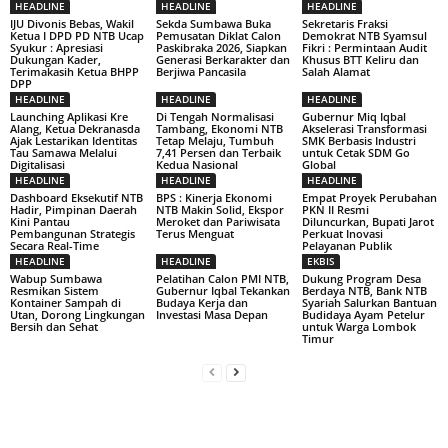
HEADLINE
HEADLINE
HEADLINE
IJU Divonis Bebas, Wakil
Sekda Sumbawa Buka
Sekretaris Fraksi
Ketua I DPD PD NTB Ucap
Pemusatan Diklat Calon
Demokrat NTB Syamsul
Syukur : Apresiasi
Paskibraka 2026, Siapkan
Fikri : Permintaan Audit
Dukungan Kader,
Generasi Berkarakter dan
Khusus BTT Keliru dan
Terimakasih Ketua BHPP
Berjiwa Pancasila
Salah Alamat
DPP
HEADLINE
HEADLINE
HEADLINE
Launching Aplikasi Kre
Di Tengah Normalisasi
Gubernur Miq Iqbal
Alang, Ketua Dekranasda
Tambang, Ekonomi NTB
Akselerasi Transformasi
Ajak Lestarikan Identitas
Tetap Melaju, Tumbuh
SMK Berbasis Industri
Tau Samawa Melalui
7,41 Persen dan Terbaik
untuk Cetak SDM Go
Digitalisasi
Kedua Nasional
Global
HEADLINE
HEADLINE
HEADLINE
Dashboard Eksekutif NTB
BPS : Kinerja Ekonomi
Empat Proyek Perubahan
Hadir, Pimpinan Daerah
NTB Makin Solid, Ekspor
PKN II Resmi
Kini Pantau
Meroket dan Pariwisata
Diluncurkan, Bupati Jarot
Pembangunan Strategis
Terus Menguat
Perkuat Inovasi
Secara Real-Time
Pelayanan Publik
HEADLINE
HEADLINE
EKBIS
Wabup Sumbawa
Pelatihan Calon PMI NTB,
Dukung Program Desa
Resmikan Sistem
Gubernur Iqbal Tekankan
Berdaya NTB, Bank NTB
Kontainer Sampah di
Budaya Kerja dan
Syariah Salurkan Bantuan
Utan, Dorong Lingkungan
Investasi Masa Depan
Budidaya Ayam Petelur
Bersih dan Sehat
untuk Warga Lombok
Timur