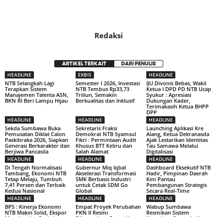
Redaksi
ARTIKEL TERKAIT
DARI PENULIS
HEADLINE
EKBIS
HEADLINE
NTB Selangkah Lagi
Semester I 2026, Investasi
IJU Divonis Bebas, Wakil
Terapkan Sistem
NTB Tembus Rp33,73
Ketua I DPD PD NTB Ucap
Manajemen Talenta ASN,
Triliun, Semakin
Syukur : Apresiasi
BKN RI Beri Lampu Hijau
Berkualitas dan Inklusif
Dukungan Kader,
Terimakasih Ketua BHPP
DPP
HEADLINE
HEADLINE
HEADLINE
Sekda Sumbawa Buka
Sekretaris Fraksi
Launching Aplikasi Kre
Pemusatan Diklat Calon
Demokrat NTB Syamsul
Alang, Ketua Dekranasda
Paskibraka 2026, Siapkan
Fikri : Permintaan Audit
Ajak Lestarikan Identitas
Generasi Berkarakter dan
Khusus BTT Keliru dan
Tau Samawa Melalui
Berjiwa Pancasila
Salah Alamat
Digitalisasi
HEADLINE
HEADLINE
HEADLINE
Di Tengah Normalisasi
Gubernur Miq Iqbal
Dashboard Eksekutif NTB
Tambang, Ekonomi NTB
Akselerasi Transformasi
Hadir, Pimpinan Daerah
Tetap Melaju, Tumbuh
SMK Berbasis Industri
Kini Pantau
7,41 Persen dan Terbaik
untuk Cetak SDM Go
Pembangunan Strategis
Kedua Nasional
Global
Secara Real-Time
HEADLINE
HEADLINE
HEADLINE
BPS : Kinerja Ekonomi
Empat Proyek Perubahan
Wabup Sumbawa
NTB Makin Solid, Ekspor
PKN II Resmi
Resmikan Sistem