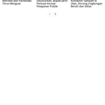
Meroket dan Pariwisata
Diluncurkan, Bupati Jarot
Kontainer Sampah di
Terus Menguat
Perkuat Inovasi
Utan, Dorong Lingkungan
Pelayanan Publik
Bersih dan Sehat