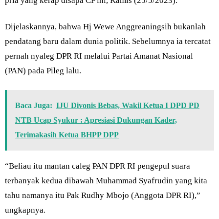
pria yang kerap disapa CP ini, Kamis (25/5/2023).
Dijelaskannya, bahwa Hj Wewe Anggreaningsih bukanlah
pendatang baru dalam dunia politik. Sebelumnya ia tercatat
pernah nyaleg DPR RI melalui Partai Amanat Nasional
(PAN) pada Pileg lalu.
Baca Juga:
IJU Divonis Bebas, Wakil Ketua I DPD PD
NTB Ucap Syukur : Apresiasi Dukungan Kader,
Terimakasih Ketua BHPP DPP
“Beliau itu mantan caleg PAN DPR RI pengepul suara
terbanyak kedua dibawah Muhammad Syafrudin yang kita
tahu namanya itu Pak Rudhy Mbojo (Anggota DPR RI),”
ungkapnya.