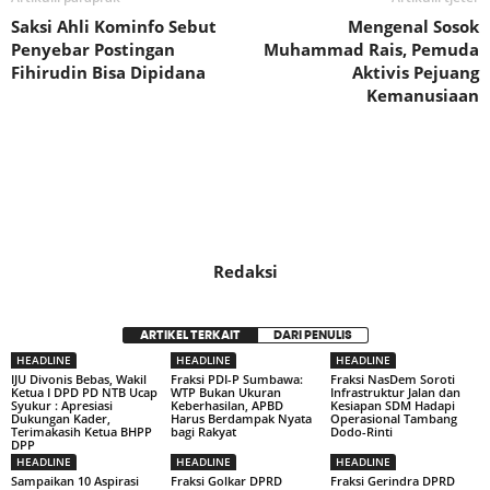
Saksi Ahli Kominfo Sebut
Mengenal Sosok
Penyebar Postingan
Muhammad Rais, Pemuda
Fihirudin Bisa Dipidana
Aktivis Pejuang
Kemanusiaan
Redaksi
ARTIKEL TERKAIT
DARI PENULIS
HEADLINE
HEADLINE
HEADLINE
IJU Divonis Bebas, Wakil
Fraksi PDI-P Sumbawa:
Fraksi NasDem Soroti
Ketua I DPD PD NTB Ucap
WTP Bukan Ukuran
Infrastruktur Jalan dan
Syukur : Apresiasi
Keberhasilan, APBD
Kesiapan SDM Hadapi
Dukungan Kader,
Harus Berdampak Nyata
Operasional Tambang
Terimakasih Ketua BHPP
bagi Rakyat
Dodo-Rinti
DPP
HEADLINE
HEADLINE
HEADLINE
Sampaikan 10 Aspirasi
Fraksi Golkar DPRD
Fraksi Gerindra DPRD