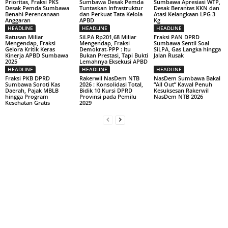
Prioritas, Fraksi PKS
Sumbawa Desak Pemda
Sumbawa Apresiasi WTP,
Desak Pemda Sumbawa
Tuntaskan Infrastruktur
Desak Berantas KKN dan
Benahi Perencanaan
dan Perkuat Tata Kelola
Atasi Kelangkaan LPG 3
Anggaran
APBD
Kg
HEADLINE
HEADLINE
HEADLINE
Ratusan Miliar
SiLPA Rp201,68 Miliar
Fraksi PAN DPRD
Mengendap, Fraksi
Mengendap, Fraksi
Sumbawa Sentil Soal
Gelora Kritik Keras
Demokrat-PPP : Itu
SiLPA, Gas Langka hingga
Kinerja APBD Sumbawa
Bukan Prestasi, Tapi Bukti
Jalan Rusak
2025
Lemahnya Eksekusi APBD
HEADLINE
HEADLINE
HEADLINE
Fraksi PKB DPRD
Rakerwil NasDem NTB
NasDem Sumbawa Bakal
Sumbawa Soroti Kas
2026 : Konsolidasi Total,
“All Out” Kawal Penuh
Daerah, Pajak MBLB
Bidik 10 Kursi DPRD
Kesuksesan Rakerwil
hingga Program
Provinsi pada Pemilu
NasDem NTB 2026
Kesehatan Gratis
2029