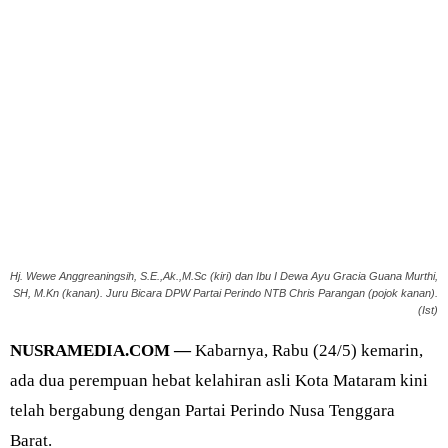
Hj. Wewe Anggreaningsih, S.E.,Ak.,M.Sc (kiri) dan Ibu I Dewa Ayu Gracia Guana Murthi,
SH, M.Kn (kanan). Juru Bicara DPW Partai Perindo NTB Chris Parangan (pojok kanan).
(Ist)
NUSRAMEDIA.COM —
Kabarnya, Rabu (24/5) kemarin,
ada dua perempuan hebat kelahiran asli Kota Mataram kini
telah bergabung dengan Partai Perindo Nusa Tenggara
Barat.