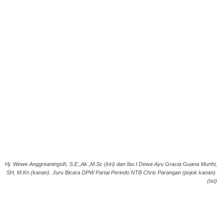
Hj. Wewe Anggreaningsih, S.E.,Ak.,M.Sc (kiri) dan Ibu I Dewa Ayu Gracia Guana Murthi,
SH, M.Kn (kanan). Juru Bicara DPW Partai Perindo NTB Chris Parangan (pojok kanan).
(Ist)