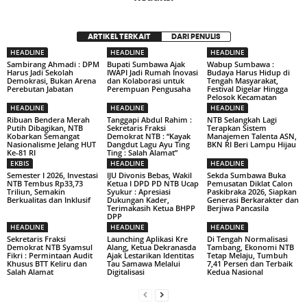
ARTIKEL TERKAIT
DARI PENULIS
HEADLINE
HEADLINE
HEADLINE
Sambirang Ahmadi : DPM
Bupati Sumbawa Ajak
Wabup Sumbawa :
Harus Jadi Sekolah
IWAPI Jadi Rumah Inovasi
Budaya Harus Hidup di
Demokrasi, Bukan Arena
dan Kolaborasi untuk
Tengah Masyarakat,
Perebutan Jabatan
Perempuan Pengusaha
Festival Digelar Hingga
Pelosok Kecamatan
HEADLINE
HEADLINE
HEADLINE
Ribuan Bendera Merah
Tanggapi Abdul Rahim :
NTB Selangkah Lagi
Putih Dibagikan, NTB
Sekretaris Fraksi
Terapkan Sistem
Kobarkan Semangat
Demokrat NTB : “Kayak
Manajemen Talenta ASN,
Nasionalisme Jelang HUT
Dangdut Lagu Ayu Ting
BKN RI Beri Lampu Hijau
Ke-81 RI
Ting : Salah Alamat”
EKBIS
HEADLINE
HEADLINE
Semester I 2026, Investasi
IJU Divonis Bebas, Wakil
Sekda Sumbawa Buka
NTB Tembus Rp33,73
Ketua I DPD PD NTB Ucap
Pemusatan Diklat Calon
Triliun, Semakin
Syukur : Apresiasi
Paskibraka 2026, Siapkan
Berkualitas dan Inklusif
Dukungan Kader,
Generasi Berkarakter dan
Terimakasih Ketua BHPP
Berjiwa Pancasila
DPP
HEADLINE
HEADLINE
HEADLINE
Sekretaris Fraksi
Launching Aplikasi Kre
Di Tengah Normalisasi
Demokrat NTB Syamsul
Alang, Ketua Dekranasda
Tambang, Ekonomi NTB
Fikri : Permintaan Audit
Ajak Lestarikan Identitas
Tetap Melaju, Tumbuh
Khusus BTT Keliru dan
Tau Samawa Melalui
7,41 Persen dan Terbaik
Salah Alamat
Digitalisasi
Kedua Nasional