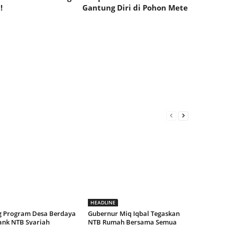
!
Gantung Diri di Pohon Mete
HEADLINE
 Program Desa Berdaya
Gubernur Miq Iqbal Tegaskan
ank NTB Syariah
NTB Rumah Bersama Semua