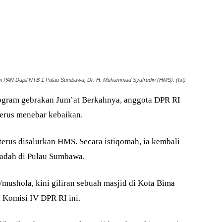
i PAN Dapil NTB 1 Pulau Sumbawa, Dr. H. Muhammad Syafrudin (HMS). (Ist)
ogram gebrakan Jum’at Berkahnya, anggota DPR RI
erus menebar kebaikan.
terus disalurkan HMS. Secara istiqomah, ia kembali
adah di Pulau Sumbawa.
mushola, kini giliran sebuah masjid di Kota Bima
 Komisi IV DPR RI ini.