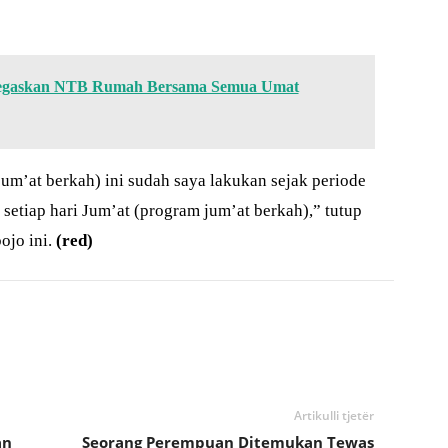
Tegaskan NTB Rumah Bersama Semua Umat
um’at berkah) ini sudah saya lakukan sejak periode
setiap hari Jum’at (program jum’at berkah),” tutup
jo ini.
(red)
Artikulli tjetër
an
Seorang Perempuan Ditemukan Tewas