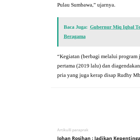
Pulau Sumbawa,” ujarnya.
Baca Juga:
Gubernur Miq Iqbal 
Beragama
“Kegiatan (berbagi melalui program j
pertama (2019 lalu) dan diagendakan 
pria yang juga kerap disap Rudhy Mbo
Bagikan
Artikulli paraprak
Johan Rosihan : Jadikan Kepenting