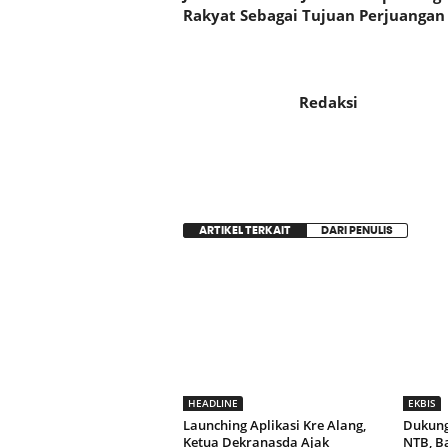
Rakyat Sebagai Tujuan Perjuangan 
Redaksi
ARTIKEL TERKAIT
DARI PENULIS
HEADLINE
EKBIS
Launching Aplikasi Kre Alang,
Dukung
Ketua Dekranasda Ajak
NTB, B