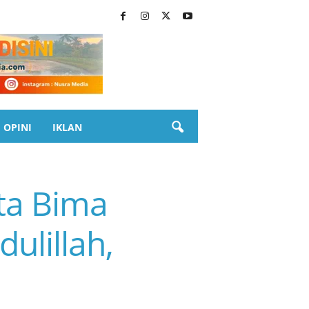
OPINI
IKLAN
ta Bima
ulillah,