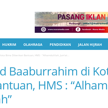
HUKRIM
OLAHRAGA
PENDIDIKAN
JALAN HIJRAH
Kota Bima Diberikan Bantuan, HMS : “Alhamdulillah, Jum’at...
jid Baaburrahim di Ko
ntuan, HMS : “Alhamd
ah”