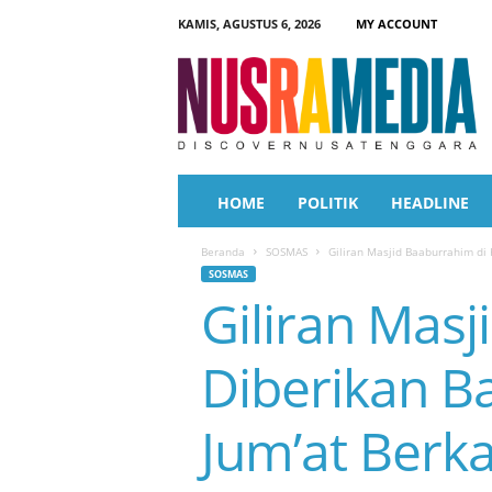
KAMIS, AGUSTUS 6, 2026
MY ACCOUNT
N
u
s
r
a
M
e
HOME
POLITIK
HEADLINE
d
i
Beranda
SOSMAS
Giliran Masjid Baaburrahim di 
a
SOSMAS
Giliran Mas
Diberikan Ba
Jum’at Berk