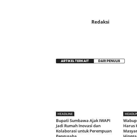
Redaksi
ARTIKEL TERKAIT
DARI PENULIS
HEADLINE
HEADLI
Bupati Sumbawa Ajak IWAPI
Wabup
Jadi Rumah Inovasi dan
Harus 
Kolaborasi untuk Perempuan
Masyara
Pengusaha
Hingga