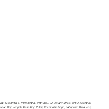
 Pulau Sumbawa, H Muhammad Syafrudin (HMS/Rudhy Mbojo) untuk Kelompok
Dusun Bajo Tengah, Desa Bajo Pulau, Kecamatan Sape, Kabupaten Bima. (Ist)