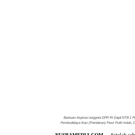
Bantuan Aspirasi anggota DPR RI Dapil NTB 1
Pembudidaya Ikan (Pokdakan) Pasir Putih Indah, 
NUSRAMEDIA.COM —
Setelah se