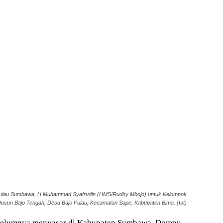
 Pulau Sumbawa, H Muhammad Syafrudin (HMS/Rudhy Mbojo) untuk Kelompok
Dusun Bajo Tengah, Desa Bajo Pulau, Kecamatan Sape, Kabupaten Bima. (Ist)
belumnya menyasar di Kabupaten Sumbawa, Dompu