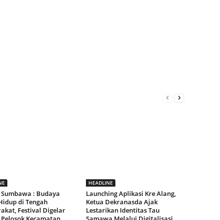
NE
HEADLINE
 Sumbawa : Budaya
Launching Aplikasi Kre Alang,
Hidup di Tengah
Ketua Dekranasda Ajak
kat, Festival Digelar
Lestarikan Identitas Tau
 Pelosok Kecamatan
Samawa Melalui Digitalisasi