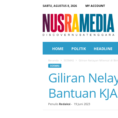
SABTU, AGUSTUS 8, 2026
MY ACCOUNT
N
u
s
r
a
M
e
HOME
POLITIK
HEADLINE
d
i
Beranda
SOSMAS
Giliran Nelayan Milenial di B
a
SOSMAS
Giliran Nela
Bantuan KJA
Penulis
Redaksi
-
19 Juni 2023