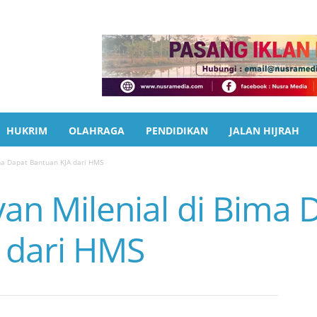
HUKRIM
OLAHRAGA
PENDIDIKAN
JALAN HIJRAH
ima Dapat Bantuan KJA dari HMS
yan Milenial di Bima 
 dari HMS