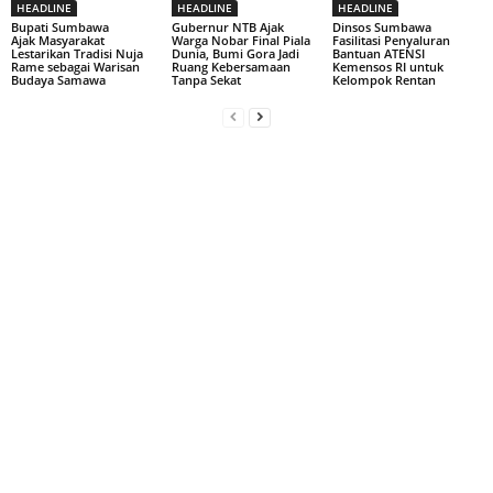
HEADLINE
HEADLINE
HEADLINE
Bupati Sumbawa
Gubernur NTB Ajak
Dinsos Sumbawa
Ajak Masyarakat
Warga Nobar Final Piala
Fasilitasi Penyaluran
Lestarikan Tradisi Nuja
Dunia, Bumi Gora Jadi
Bantuan ATENSI
Rame sebagai Warisan
Ruang Kebersamaan
Kemensos RI untuk
Budaya Samawa
Tanpa Sekat
Kelompok Rentan