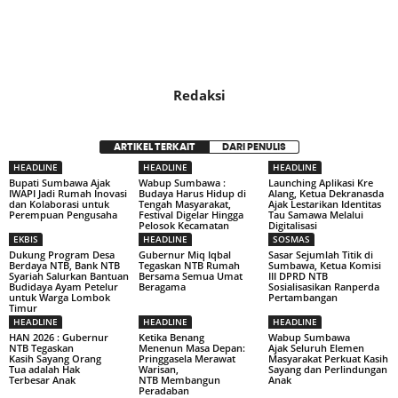
Redaksi
ARTIKEL TERKAIT
DARI PENULIS
HEADLINE
HEADLINE
HEADLINE
Bupati Sumbawa Ajak
Wabup Sumbawa :
Launching Aplikasi Kre
IWAPI Jadi Rumah Inovasi
Budaya Harus Hidup di
Alang, Ketua Dekranasda
dan Kolaborasi untuk
Tengah Masyarakat,
Ajak Lestarikan Identitas
Perempuan Pengusaha
Festival Digelar Hingga
Tau Samawa Melalui
Pelosok Kecamatan
Digitalisasi
EKBIS
HEADLINE
SOSMAS
Dukung Program Desa
Gubernur Miq Iqbal
Sasar Sejumlah Titik di
Berdaya NTB, Bank NTB
Tegaskan NTB Rumah
Sumbawa, Ketua Komisi
Syariah Salurkan Bantuan
Bersama Semua Umat
III DPRD NTB
Budidaya Ayam Petelur
Beragama
Sosialisasikan Ranperda
untuk Warga Lombok
Pertambangan
Timur
HEADLINE
HEADLINE
HEADLINE
HAN 2026 : Gubernur
Ketika Benang
Wabup Sumbawa
NTB Tegaskan
Menenun Masa Depan:
Ajak Seluruh Elemen
Kasih Sayang Orang
Pringgasela Merawat
Masyarakat Perkuat Kasih
Tua adalah Hak
Warisan,
Sayang dan Perlindungan
Terbesar Anak
NTB Membangun
Anak
Peradaban