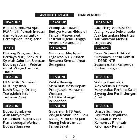
ARTIKEL TERKAIT
DARI PENULIS
HEADLINE
HEADLINE
HEADLINE
Bupati Sumbawa Ajak
Wabup Sumbawa :
Launching Aplikasi Kre
IWAPI Jadi Rumah Inovasi
Budaya Harus Hidup di
Alang, Ketua Dekranasda
dan Kolaborasi untuk
Tengah Masyarakat,
Ajak Lestarikan Identitas
Perempuan Pengusaha
Festival Digelar Hingga
Tau Samawa Melalui
Pelosok Kecamatan
Digitalisasi
EKBIS
HEADLINE
SOSMAS
Dukung Program Desa
Gubernur Miq Iqbal
Sasar Sejumlah Titik di
Berdaya NTB, Bank NTB
Tegaskan NTB Rumah
Sumbawa, Ketua Komisi
Syariah Salurkan Bantuan
Bersama Semua Umat
III DPRD NTB
Budidaya Ayam Petelur
Beragama
Sosialisasikan Ranperda
untuk Warga Lombok
Pertambangan
Timur
HEADLINE
HEADLINE
HEADLINE
HAN 2026 : Gubernur
Ketika Benang
Wabup Sumbawa
NTB Tegaskan
Menenun Masa Depan:
Ajak Seluruh Elemen
Kasih Sayang Orang
Pringgasela Merawat
Masyarakat Perkuat Kasih
Tua adalah Hak
Warisan,
Sayang dan Perlindungan
Terbesar Anak
NTB Membangun
Anak
Peradaban
HEADLINE
HEADLINE
HEADLINE
Bupati Sumbawa
Gubernur NTB Ajak
Dinsos Sumbawa
Ajak Masyarakat
Warga Nobar Final Piala
Fasilitasi Penyaluran
Lestarikan Tradisi Nuja
Dunia, Bumi Gora Jadi
Bantuan ATENSI
Rame sebagai Warisan
Ruang Kebersamaan
Kemensos RI untuk
Budaya Samawa
Tanpa Sekat
Kelompok Rentan