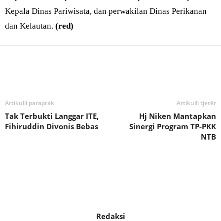
Kepala Dinas Pariwisata, dan perwakilan Dinas Perikanan
dan Kelautan.
(red)
Bagikan
Artikulli paraprak
Artikulli tjetër
Tak Terbukti Langgar ITE,
Hj Niken Mantapkan
Fihiruddin Divonis Bebas
Sinergi Program TP-PKK
NTB
Redaksi