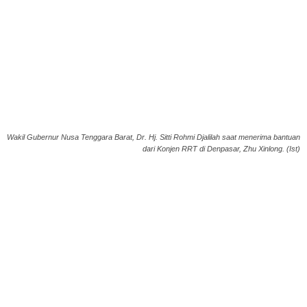
Wakil Gubernur Nusa Tenggara Barat, Dr. Hj. Sitti Rohmi Djalilah saat menerima bantuan
dari Konjen RRT di Denpasar, Zhu Xinlong. (Ist)