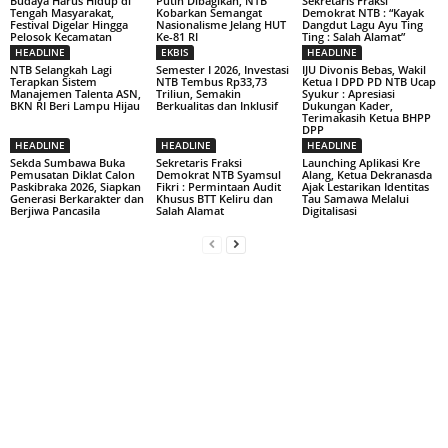
Budaya Harus Hidup di
Putih Dibagikan, NTB
Sekretaris Fraksi
Tengah Masyarakat,
Kobarkan Semangat
Demokrat NTB : “Kayak
Festival Digelar Hingga
Nasionalisme Jelang HUT
Dangdut Lagu Ayu Ting
Pelosok Kecamatan
Ke-81 RI
Ting : Salah Alamat”
HEADLINE
EKBIS
HEADLINE
NTB Selangkah Lagi
Semester I 2026, Investasi
IJU Divonis Bebas, Wakil
Terapkan Sistem
NTB Tembus Rp33,73
Ketua I DPD PD NTB Ucap
Manajemen Talenta ASN,
Triliun, Semakin
Syukur : Apresiasi
BKN RI Beri Lampu Hijau
Berkualitas dan Inklusif
Dukungan Kader,
Terimakasih Ketua BHPP
DPP
HEADLINE
HEADLINE
HEADLINE
Sekda Sumbawa Buka
Sekretaris Fraksi
Launching Aplikasi Kre
Pemusatan Diklat Calon
Demokrat NTB Syamsul
Alang, Ketua Dekranasda
Paskibraka 2026, Siapkan
Fikri : Permintaan Audit
Ajak Lestarikan Identitas
Generasi Berkarakter dan
Khusus BTT Keliru dan
Tau Samawa Melalui
Berjiwa Pancasila
Salah Alamat
Digitalisasi