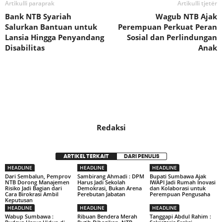
Artikulli paraprak
Artikulli tjetër
Bank NTB Syariah
Wagub NTB Ajak
Salurkan Bantuan untuk
Perempuan Perkuat Peran
Lansia Hingga Penyandang
Sosial dan Perlindungan
Disabilitas
Anak
Redaksi
ARTIKEL TERKAIT
DARI PENULIS
HEADLINE
HEADLINE
HEADLINE
Dari Sembalun, Pemprov
Sambirang Ahmadi : DPM
Bupati Sumbawa Ajak
NTB Dorong Manajemen
Harus Jadi Sekolah
IWAPI Jadi Rumah Inovasi
Risiko Jadi Bagian dari
Demokrasi, Bukan Arena
dan Kolaborasi untuk
Cara Birokrasi Ambil
Perebutan Jabatan
Perempuan Pengusaha
Keputusan
HEADLINE
HEADLINE
HEADLINE
Wabup Sumbawa :
Ribuan Bendera Merah
Tanggapi Abdul Rahim :