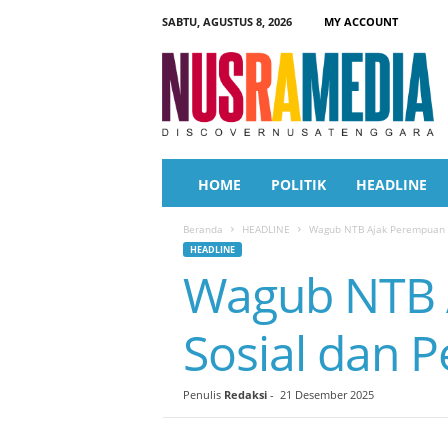
SABTU, AGUSTUS 8, 2026
MY ACCOUNT
N
u
s
r
a
M
e
HOME
POLITIK
HEADLINE
d
i
Beranda
HEADLINE
Wagub NTB Ajak Perempuan P
a
HEADLINE
Wagub NTB 
Sosial dan 
Penulis
Redaksi
-
21 Desember 2025