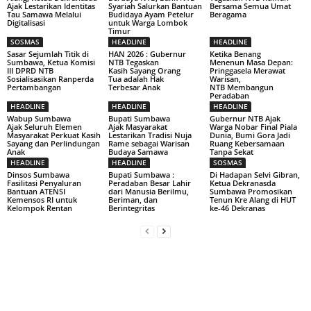
Ajak Lestarikan Identitas
Syariah Salurkan Bantuan
Bersama Semua Umat
Tau Samawa Melalui
Budidaya Ayam Petelur
Beragama
Digitalisasi
untuk Warga Lombok
Timur
SOSMAS
HEADLINE
HEADLINE
Sasar Sejumlah Titik di
HAN 2026 : Gubernur
Ketika Benang
Sumbawa, Ketua Komisi
NTB Tegaskan
Menenun Masa Depan:
III DPRD NTB
Kasih Sayang Orang
Pringgasela Merawat
Sosialisasikan Ranperda
Tua adalah Hak
Warisan,
Pertambangan
Terbesar Anak
NTB Membangun
Peradaban
HEADLINE
HEADLINE
HEADLINE
Wabup Sumbawa
Bupati Sumbawa
Gubernur NTB Ajak
Ajak Seluruh Elemen
Ajak Masyarakat
Warga Nobar Final Piala
Masyarakat Perkuat Kasih
Lestarikan Tradisi Nuja
Dunia, Bumi Gora Jadi
Sayang dan Perlindungan
Rame sebagai Warisan
Ruang Kebersamaan
Anak
Budaya Samawa
Tanpa Sekat
HEADLINE
HEADLINE
SOSMAS
Dinsos Sumbawa
Bupati Sumbawa :
Di Hadapan Selvi Gibran,
Fasilitasi Penyaluran
Peradaban Besar Lahir
Ketua Dekranasda
Bantuan ATENSI
dari Manusia Berilmu,
Sumbawa Promosikan
Kemensos RI untuk
Beriman, dan
Tenun Kre Alang di HUT
Kelompok Rentan
Berintegritas
ke-46 Dekranas