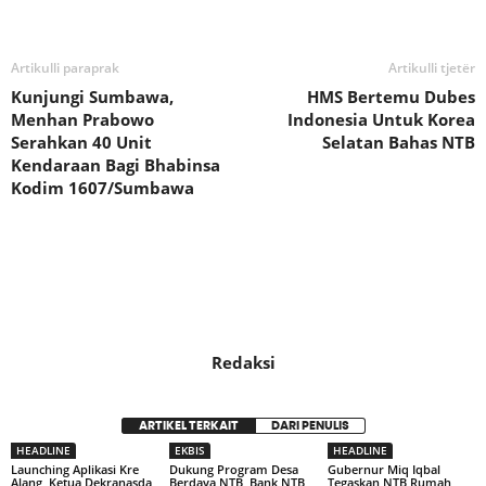
Bagikan
Artikulli paraprak
Artikulli tjetër
Kunjungi Sumbawa,
HMS Bertemu Dubes
Menhan Prabowo
Indonesia Untuk Korea
Serahkan 40 Unit
Selatan Bahas NTB
Kendaraan Bagi Bhabinsa
Kodim 1607/Sumbawa
Redaksi
ARTIKEL TERKAIT
DARI PENULIS
HEADLINE
EKBIS
HEADLINE
Launching Aplikasi Kre
Dukung Program Desa
Gubernur Miq Iqbal
Alang, Ketua Dekranasda
Berdaya NTB, Bank NTB
Tegaskan NTB Rumah