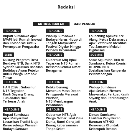
Redaksi
ARTIKEL TERKAIT
DARI PENULIS
HEADLINE
HEADLINE
HEADLINE
Bupati Sumbawa Ajak
Wabup Sumbawa :
Launching Aplikasi Kre
IWAPI Jadi Rumah Inovasi
Budaya Harus Hidup di
Alang, Ketua Dekranasda
dan Kolaborasi untuk
Tengah Masyarakat,
Ajak Lestarikan Identitas
Perempuan Pengusaha
Festival Digelar Hingga
Tau Samawa Melalui
Pelosok Kecamatan
Digitalisasi
EKBIS
HEADLINE
SOSMAS
Dukung Program Desa
Gubernur Miq Iqbal
Sasar Sejumlah Titik di
Berdaya NTB, Bank NTB
Tegaskan NTB Rumah
Sumbawa, Ketua Komisi
Syariah Salurkan Bantuan
Bersama Semua Umat
III DPRD NTB
Budidaya Ayam Petelur
Beragama
Sosialisasikan Ranperda
untuk Warga Lombok
Pertambangan
Timur
HEADLINE
HEADLINE
HEADLINE
HAN 2026 : Gubernur
Ketika Benang
Wabup Sumbawa
NTB Tegaskan
Menenun Masa Depan:
Ajak Seluruh Elemen
Kasih Sayang Orang
Pringgasela Merawat
Masyarakat Perkuat Kasih
Tua adalah Hak
Warisan,
Sayang dan Perlindungan
Terbesar Anak
NTB Membangun
Anak
Peradaban
HEADLINE
HEADLINE
HEADLINE
Bupati Sumbawa
Gubernur NTB Ajak
Dinsos Sumbawa
Ajak Masyarakat
Warga Nobar Final Piala
Fasilitasi Penyaluran
Lestarikan Tradisi Nuja
Dunia, Bumi Gora Jadi
Bantuan ATENSI
Rame sebagai Warisan
Ruang Kebersamaan
Kemensos RI untuk
Budaya Samawa
Tanpa Sekat
Kelompok Rentan