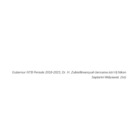
Gubernur NTB Periode 2018-2023, Dr. H. Zulkieflimansyah bersama istri Hj Niken
Saptarini Widyawati. (Ist)