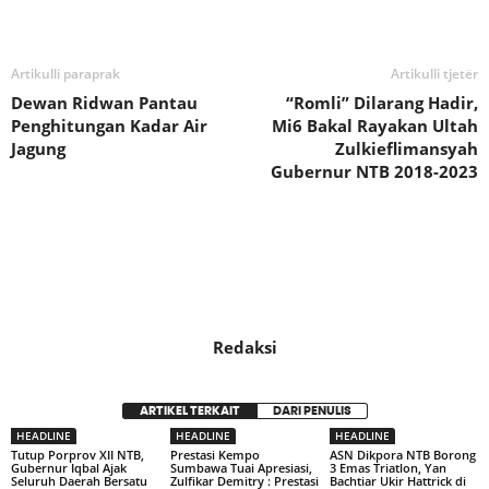
Bagikan
Artikulli paraprak
Artikulli tjetër
Dewan Ridwan Pantau
“Romli” Dilarang Hadir,
Penghitungan Kadar Air
Mi6 Bakal Rayakan Ultah
Jagung
Zulkieflimansyah
Gubernur NTB 2018-2023
Redaksi
ARTIKEL TERKAIT
DARI PENULIS
HEADLINE
HEADLINE
HEADLINE
Tutup Porprov XII NTB,
Prestasi Kempo
ASN Dikpora NTB Borong
Gubernur Iqbal Ajak
Sumbawa Tuai Apresiasi,
3 Emas Triatlon, Yan
Seluruh Daerah Bersatu
Zulfikar Demitry : Prestasi
Bachtiar Ukir Hattrick di