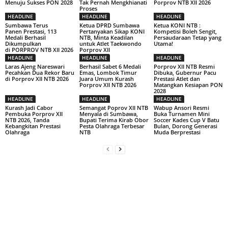
Menuju Sukses PON 2028
Tak Pernah Mengkhianati
Porprov NTB XII 2026
Proses
HEADLINE
HEADLINE
HEADLINE
Sumbawa Terus
Ketua DPRD Sumbawa
Ketua KONI NTB :
Panen Prestasi, 113
Pertanyakan Sikap KONI
Kompetisi Boleh Sengit,
Medali Berhasil
NTB, Minta Keadilan
Persaudaraan Tetap yang
Dikumpulkan
untuk Atlet Taekwondo
Utama!
di PORPROV NTB XII 2026
Porprov XII
HEADLINE
HEADLINE
HEADLINE
Laras Ajeng Nareswari
Berhasil Sabet 6 Medali
Porprov XII NTB Resmi
Pecahkan Dua Rekor Baru
Emas, Lombok Timur
Dibuka, Gubernur Pacu
di Porprov XII NTB 2026
Juara Umum Kurash
Prestasi Atlet dan
Porprov XII NTB 2026
Matangkan Kesiapan PON
2028
HEADLINE
HEADLINE
HEADLINE
Kurash Jadi Cabor
Semangat Poprov XII NTB
Wabup Ansori Resmi
Pembuka Porprov XII
Menyala di Sumbawa,
Buka Turnamen Mini
NTB 2026, Tanda
Bupati Terima Kirab Obor
Soccer Kades Cup V Batu
Kebangkitan Prestasi
Pesta Olahraga Terbesar
Bulan, Dorong Generasi
Olahraga
NTB
Muda Berprestasi