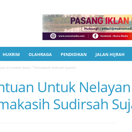
HUKRIM
OLAHRAGA
PENDIDIKAN
JALAN HIJRAH
yan di Lombok Utara : “Terimakasih Sudirsah Sujanto”
ntuan Untuk Nelayan
imakasih Sudirsah Su