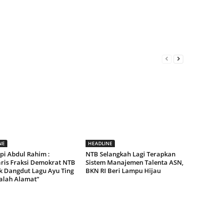
NE
HEADLINE
pi Abdul Rahim :
NTB Selangkah Lagi Terapkan
aris Fraksi Demokrat NTB
Sistem Manajemen Talenta ASN,
ak Dangdut Lagu Ayu Ting
BKN RI Beri Lampu Hijau
Salah Alamat”