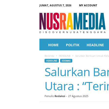
JUMAT, AGUSTUS 7, 2026
MY ACCOUNT
N
u
s
r
a
M
e
HOME
POLITIK
HEADLINE
d
i
Beranda
HEADLINE
Salurkan Bantuan Untuk Nela
a
HEADLINE
SOSMAS
Salurkan Ba
Utara : “Ter
Penulis
Redaksi
-
27 Agustus 2025