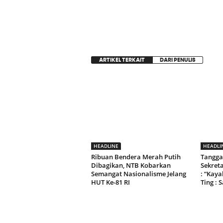
ARTIKEL TERKAIT
DARI PENULIS
HEADLINE
HEADLI
Ribuan Bendera Merah Putih
Tangga
Dibagikan, NTB Kobarkan
Sekret
Semangat Nasionalisme Jelang
: “Kay
HUT Ke-81 RI
Ting : 