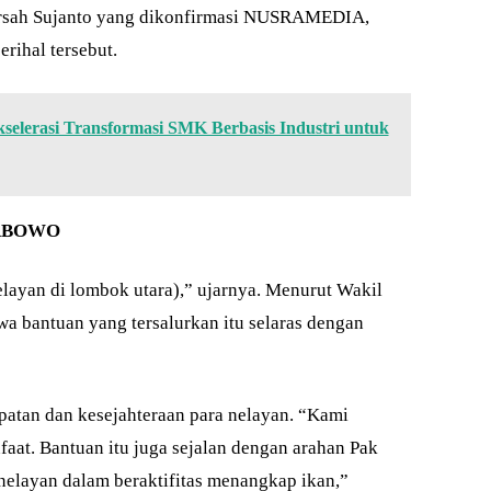
dirsah Sujanto yang dikonfirmasi NUSRAMEDIA,
rihal tersebut.
selerasi Transformasi SMK Berbasis Industri untuk
ABOWO
elayan di lombok utara),” ujarnya. Menurut Wakil
 bantuan yang tersalurkan itu selaras dengan
atan dan kesejahteraan para nelayan. “Kami
aat. Bantuan itu juga sejalan dengan arahan Pak
 nelayan dalam beraktifitas menangkap ikan,”