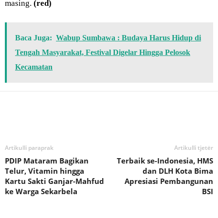
masing.
(red)
Baca Juga:
Wabup Sumbawa : Budaya Harus Hidup di
Tengah Masyarakat, Festival Digelar Hingga Pelosok
Kecamatan
Bagikan
Artikulli paraprak
Artikulli tjetër
PDIP Mataram Bagikan
Terbaik se-Indonesia, HMS
Telur, Vitamin hingga
dan DLH Kota Bima
Kartu Sakti Ganjar-Mahfud
Apresiasi Pembangunan
ke Warga Sekarbela
BSI