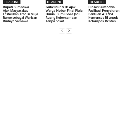
HEADLINE
HEADLINE
HEADLINE
Bupati Sumbawa
Gubernur NTB Ajak
Dinsos Sumbawa
Ajak Masyarakat
Warga Nobar Final Piala
Fasilitasi Penyaluran
Lestarikan Tradisi Nuja
Dunia, Bumi Gora Jadi
Bantuan ATENSI
Rame sebagai Warisan
Ruang Kebersamaan
Kemensos RI untuk
Budaya Samawa
Tanpa Sekat
Kelompok Rentan