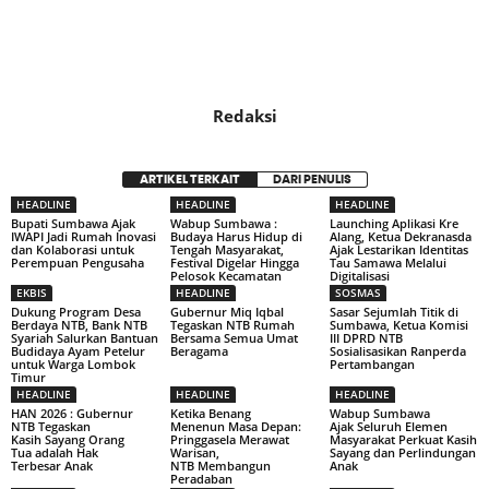
Redaksi
ARTIKEL TERKAIT
DARI PENULIS
HEADLINE
HEADLINE
HEADLINE
Bupati Sumbawa Ajak
Wabup Sumbawa :
Launching Aplikasi Kre
IWAPI Jadi Rumah Inovasi
Budaya Harus Hidup di
Alang, Ketua Dekranasda
dan Kolaborasi untuk
Tengah Masyarakat,
Ajak Lestarikan Identitas
Perempuan Pengusaha
Festival Digelar Hingga
Tau Samawa Melalui
Pelosok Kecamatan
Digitalisasi
EKBIS
HEADLINE
SOSMAS
Dukung Program Desa
Gubernur Miq Iqbal
Sasar Sejumlah Titik di
Berdaya NTB, Bank NTB
Tegaskan NTB Rumah
Sumbawa, Ketua Komisi
Syariah Salurkan Bantuan
Bersama Semua Umat
III DPRD NTB
Budidaya Ayam Petelur
Beragama
Sosialisasikan Ranperda
untuk Warga Lombok
Pertambangan
Timur
HEADLINE
HEADLINE
HEADLINE
HAN 2026 : Gubernur
Ketika Benang
Wabup Sumbawa
NTB Tegaskan
Menenun Masa Depan:
Ajak Seluruh Elemen
Kasih Sayang Orang
Pringgasela Merawat
Masyarakat Perkuat Kasih
Tua adalah Hak
Warisan,
Sayang dan Perlindungan
Terbesar Anak
NTB Membangun
Anak
Peradaban