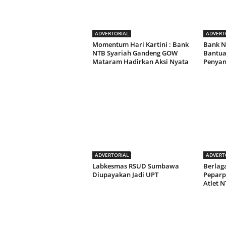
ADVERTORIAL
ADVERT
Momentum Hari Kartini : Bank
Bank N
NTB Syariah Gandeng GOW
Bantua
Mataram Hadirkan Aksi Nyata
Penyan
ADVERTORIAL
ADVERT
Labkesmas RSUD Sumbawa
Berlaga
Diupayakan Jadi UPT
Peparp
Atlet N