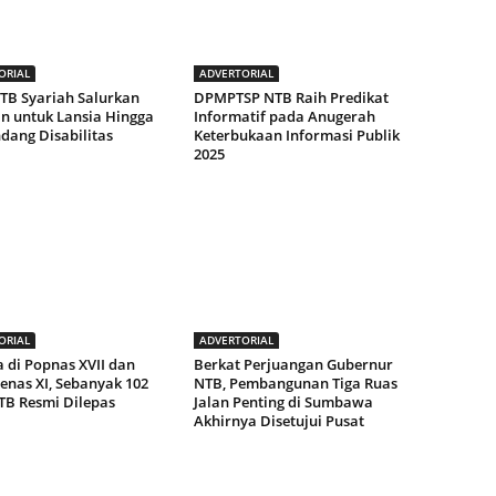
ORIAL
ADVERTORIAL
TB Syariah Salurkan
DPMPTSP NTB Raih Predikat
n untuk Lansia Hingga
Informatif pada Anugerah
dang Disabilitas
Keterbukaan Informasi Publik
2025
ORIAL
ADVERTORIAL
 di Popnas XVII dan
Berkat Perjuangan Gubernur
enas XI, Sebanyak 102
NTB, Pembangunan Tiga Ruas
TB Resmi Dilepas
Jalan Penting di Sumbawa
Akhirnya Disetujui Pusat