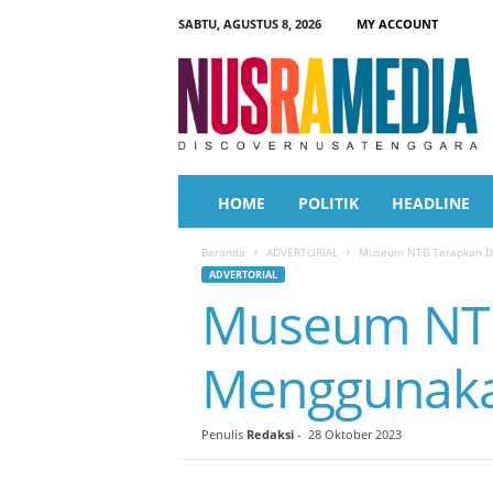
SABTU, AGUSTUS 8, 2026
MY ACCOUNT
N
u
s
r
a
M
e
HOME
POLITIK
HEADLINE
d
i
Beranda
ADVERTORIAL
Museum NTB Terapkan Dig
a
ADVERTORIAL
Museum NTB 
Menggunaka
Penulis
Redaksi
-
28 Oktober 2023