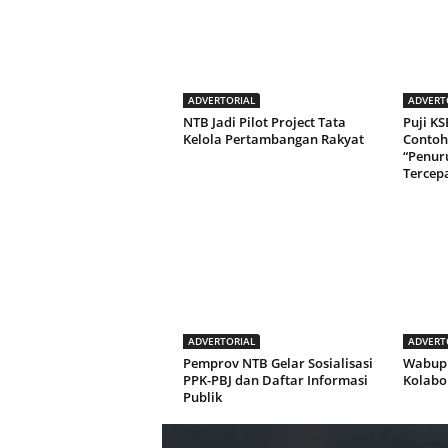
ADVERTORIAL
ADVERT
NTB Jadi Pilot Project Tata
Puji KS
Kelola Pertambangan Rakyat
Contoh
“Penur
Tercepa
ADVERTORIAL
ADVERT
Pemprov NTB Gelar Sosialisasi
Wabup 
PPK-PBJ dan Daftar Informasi
Kolabo
Publik