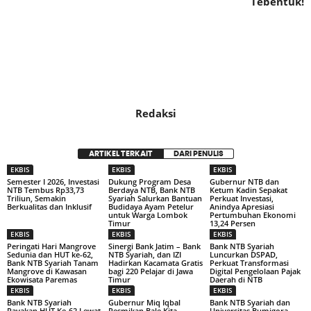
Tebentuk!
Redaksi
ARTIKEL TERKAIT
DARI PENULIS
EKBIS
EKBIS
EKBIS
Semester I 2026, Investasi
Dukung Program Desa
Gubernur NTB dan
NTB Tembus Rp33,73
Berdaya NTB, Bank NTB
Ketum Kadin Sepakat
Triliun, Semakin
Syariah Salurkan Bantuan
Perkuat Investasi,
Berkualitas dan Inklusif
Budidaya Ayam Petelur
Anindya Apresiasi
untuk Warga Lombok
Pertumbuhan Ekonomi
Timur
13,24 Persen
EKBIS
EKBIS
EKBIS
Peringati Hari Mangrove
Sinergi Bank Jatim – Bank
Bank NTB Syariah
Sedunia dan HUT ke-62,
NTB Syariah, dan IZI
Luncurkan DSPAD,
Bank NTB Syariah Tanam
Hadirkan Kacamata Gratis
Perkuat Transformasi
Mangrove di Kawasan
bagi 220 Pelajar di Jawa
Digital Pengelolaan Pajak
Ekowisata Paremas
Timur
Daerah di NTB
EKBIS
EKBIS
EKBIS
Bank NTB Syariah
Gubernur Miq Iqbal
Bank NTB Syariah dan
Rayakan HUT Ke-62 Lewat
Resmikan Bale Kita,
Universitas Bumigora