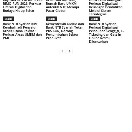
RIMO RUN 2026, Perkuat
Rumah Baru UMKM
Perkuat Digitalisasi
Literasi Digital dan
Autentik NTB Menuju
Keuangan Pendidikan
Budaya Hidup Sehat
Pasar Global
Melalui Sistem
Terintegrasi
EKBIS
EKBIS
EKBIS
Bank NTB Syariah Kini
Kementerian UMKM dan
Bank NTB Syariah
Kembali Jadi Penyalur
Bank NTB Syariah Teken
Perkuat Digitalisasi
Kredit Usaha Rakyat :
PKS KUR, Dorong
Pelabuhan Senggigi, E-
Perluas Akses UMKM dan
Pertumbuhan Sektor
Ticketing dan Gate In
PMI
Produktif
Online Resmi
Diluncurkan