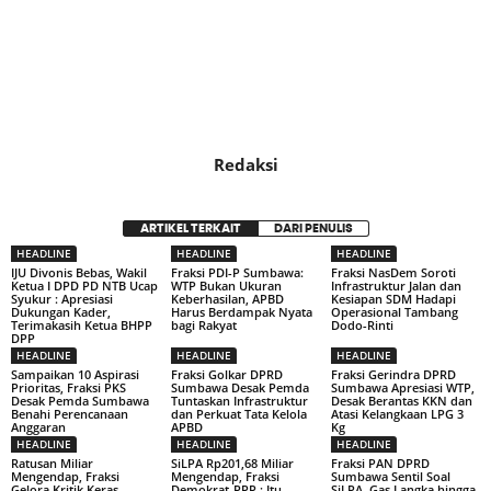
Redaksi
ARTIKEL TERKAIT
DARI PENULIS
HEADLINE
HEADLINE
HEADLINE
IJU Divonis Bebas, Wakil
Fraksi PDI-P Sumbawa:
Fraksi NasDem Soroti
Ketua I DPD PD NTB Ucap
WTP Bukan Ukuran
Infrastruktur Jalan dan
Syukur : Apresiasi
Keberhasilan, APBD
Kesiapan SDM Hadapi
Dukungan Kader,
Harus Berdampak Nyata
Operasional Tambang
Terimakasih Ketua BHPP
bagi Rakyat
Dodo-Rinti
DPP
HEADLINE
HEADLINE
HEADLINE
Sampaikan 10 Aspirasi
Fraksi Golkar DPRD
Fraksi Gerindra DPRD
Prioritas, Fraksi PKS
Sumbawa Desak Pemda
Sumbawa Apresiasi WTP,
Desak Pemda Sumbawa
Tuntaskan Infrastruktur
Desak Berantas KKN dan
Benahi Perencanaan
dan Perkuat Tata Kelola
Atasi Kelangkaan LPG 3
Anggaran
APBD
Kg
HEADLINE
HEADLINE
HEADLINE
Ratusan Miliar
SiLPA Rp201,68 Miliar
Fraksi PAN DPRD
Mengendap, Fraksi
Mengendap, Fraksi
Sumbawa Sentil Soal
Gelora Kritik Keras
Demokrat-PPP : Itu
SiLPA, Gas Langka hingga