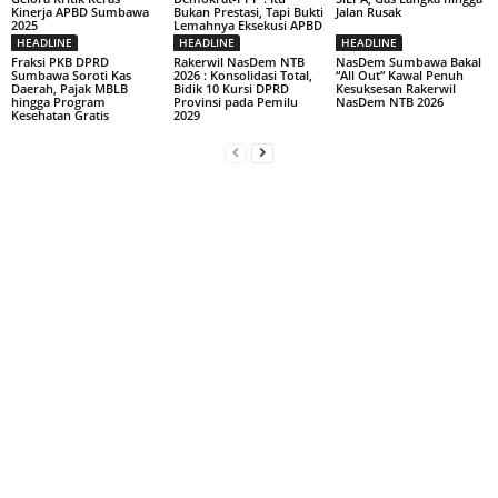
Kinerja APBD Sumbawa
Bukan Prestasi, Tapi Bukti
Jalan Rusak
2025
Lemahnya Eksekusi APBD
HEADLINE
HEADLINE
HEADLINE
Fraksi PKB DPRD
Rakerwil NasDem NTB
NasDem Sumbawa Bakal
Sumbawa Soroti Kas
2026 : Konsolidasi Total,
“All Out” Kawal Penuh
Daerah, Pajak MBLB
Bidik 10 Kursi DPRD
Kesuksesan Rakerwil
hingga Program
Provinsi pada Pemilu
NasDem NTB 2026
Kesehatan Gratis
2029