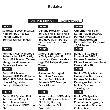
Redaksi
ARTIKEL TERKAIT
DARI PENULIS
EKBIS
EKBIS
EKBIS
Semester I 2026, Investasi
Dukung Program Desa
Gubernur NTB dan
NTB Tembus Rp33,73
Berdaya NTB, Bank NTB
Ketum Kadin Sepakat
Triliun, Semakin
Syariah Salurkan Bantuan
Perkuat Investasi,
Berkualitas dan Inklusif
Budidaya Ayam Petelur
Anindya Apresiasi
untuk Warga Lombok
Pertumbuhan Ekonomi
Timur
13,24 Persen
EKBIS
EKBIS
EKBIS
Peringati Hari Mangrove
Sinergi Bank Jatim – Bank
Bank NTB Syariah
Sedunia dan HUT ke-62,
NTB Syariah, dan IZI
Luncurkan DSPAD,
Bank NTB Syariah Tanam
Hadirkan Kacamata Gratis
Perkuat Transformasi
Mangrove di Kawasan
bagi 220 Pelajar di Jawa
Digital Pengelolaan Pajak
Ekowisata Paremas
Timur
Daerah di NTB
EKBIS
EKBIS
EKBIS
Bank NTB Syariah
Gubernur Miq Iqbal
Bank NTB Syariah dan
Rayakan HUT Ke-62 Lewat
Resmikan Bale Kita,
Universitas Bumigora
RIMO RUN 2026, Perkuat
Rumah Baru UMKM
Perkuat Digitalisasi
Literasi Digital dan
Autentik NTB Menuju
Keuangan Pendidikan
Budaya Hidup Sehat
Pasar Global
Melalui Sistem
Terintegrasi
EKBIS
EKBIS
EKBIS
Bank NTB Syariah Kini
Kementerian UMKM dan
Bank NTB Syariah
Kembali Jadi Penyalur
Bank NTB Syariah Teken
Perkuat Digitalisasi
Kredit Usaha Rakyat :
PKS KUR, Dorong
Pelabuhan Senggigi, E-
Perluas Akses UMKM dan
Pertumbuhan Sektor
Ticketing dan Gate In
PMI
Produktif
Online Resmi