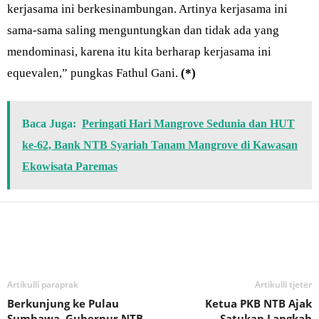
kerjasama ini berkesinambungan. Artinya kerjasama ini
sama-sama saling menguntungkan dan tidak ada yang
mendominasi, karena itu kita berharap kerjasama ini
equevalen,” pungkas Fathul Gani.
(*)
Baca Juga:
Peringati Hari Mangrove Sedunia dan HUT
ke-62, Bank NTB Syariah Tanam Mangrove di Kawasan
Ekowisata Paremas
Bagikan
Artikulli paraprak
Artikulli tjetër
Berkunjung ke Pulau
Ketua PKB NTB Ajak
Sumbawa, Gubernur NTB
Satukan Langkah