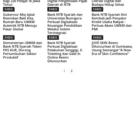
bagi 220 Pelajar di Jawa
Digital Pengelolaan Pajak
Literasi Digital dan
Timur
Daerah di NTB
Budaya Hidup Sehat
EKBIS
EKBIS
EKBIS
Gubernur Miq Iqbal
Bank NTB Syariah dan
Bank NTB Syariah Kini
Resmikan Bale Kita,
Universitas Bumigora
Kembali Jadi Penyalur
Rumah Baru UMKM
Perkuat Digitalisasi
Kredit Usaha Rakyat :
Autentik NTB Menuju
Keuangan Pendidikan
Perluas Akses UMKM dan
Pasar Global
Melalui Sistem
PMI
Terintegrasi
EKBIS
EKBIS
EKBIS
Kementerian UMKM dan
Bank NTB Syariah
JUVÉ SKIN Resmi
Bank NTB Syariah Teken
Perkuat Digitalisasi
Diluncurkan di Sumbawa,
PKS KUR, Dorong
Pelabuhan Senggigi, E-
Usung Semangat “A New
Pertumbuhan Sektor
Ticketing dan Gate In
Era of Skin Confidence”
Produktif
Online Resmi
Diluncurkan