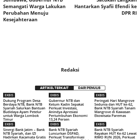
Semangati Warga Lakukan
Hantarkan Syafii Efendi ke
Perubahan Menuju
DPR RI
Kesejahteraan
Redaksi
ARTIKEL TERKAIT
DARI PENULIS
EKBIS
EKBIS
EKBIS
Dukung Program Desa
Gubernur NTB dan
Peringati Hari Mangrove
Berdaya NTB, Bank NTB
Ketum Kadin Sepakat
Sedunia dan HUT ke-62,
Syariah Salurkan Bantuan
Perkuat Investasi,
Bank NTB Syariah Tanam
Budidaya Ayam Petelur
Anindya Apresiasi
Mangrove di Kawasan
untuk Warga Lombok
Pertumbuhan Ekonomi
Ekowisata Paremas
Timur
13,24 Persen
EKBIS
EKBIS
EKBIS
Sinergi Bank Jatim – Bank
Bank NTB Syariah
Bank NTB Syariah
NTB Syariah, dan IZI
Luncurkan DSPAD,
Rayakan HUT Ke-62 Lewat
Hadirkan Kacamata Gratis
Perkuat Transformasi
RIMO RUN 2026, Perkuat