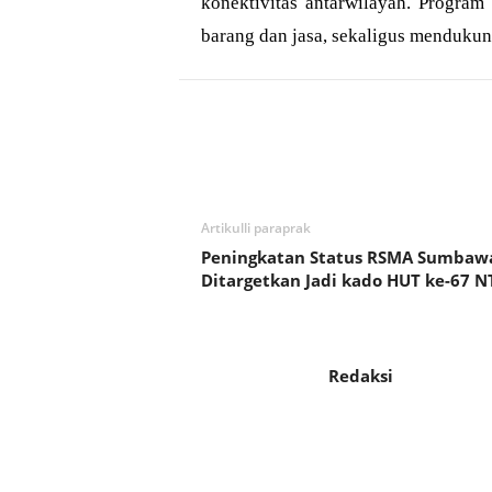
konektivitas antarwilayah. Program
barang dan jasa, sekaligus menduku
Bagikan
Artikulli paraprak
Peningkatan Status RSMA Sumbaw
Ditargetkan Jadi kado HUT ke-67 N
Redaksi