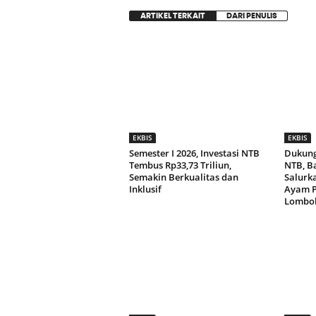
ARTIKEL TERKAIT
DARI PENULIS
EKBIS
EKBIS
Semester I 2026, Investasi NTB
Dukung
Tembus Rp33,73 Triliun,
NTB, B
Semakin Berkualitas dan
Salurk
Inklusif
Ayam P
Lombok