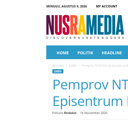
MINGGU, AGUSTUS 9, 2026
MY ACCOUNT
N
u
s
r
a
M
e
HOME
POLITIK
HEADLINE
d
i
Beranda
EKBIS
Pemprov NTB Dorong Samota Jad
a
EKBIS
Pemprov NT
Episentrum
Penulis
Redaksi
-
16 November 2025