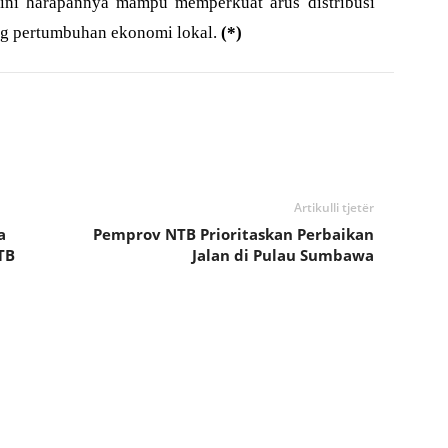
 ini harapannya mampu memperkuat arus distribusi
ng pertumbuhan ekonomi lokal.
(*)
Artikulli tjetër
a
Pemprov NTB Prioritaskan Perbaikan
TB
Jalan di Pulau Sumbawa