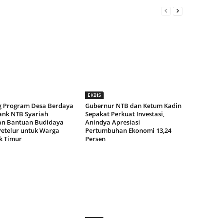
EKBIS
 Program Desa Berdaya
Gubernur NTB dan Ketum Kadin
ank NTB Syariah
Sepakat Perkuat Investasi,
an Bantuan Budidaya
Anindya Apresiasi
etelur untuk Warga
Pertumbuhan Ekonomi 13,24
 Timur
Persen