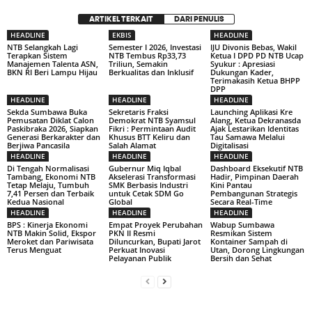
ARTIKEL TERKAIT
DARI PENULIS
HEADLINE
EKBIS
HEADLINE
NTB Selangkah Lagi
Semester I 2026, Investasi
IJU Divonis Bebas, Wakil
Terapkan Sistem
NTB Tembus Rp33,73
Ketua I DPD PD NTB Ucap
Manajemen Talenta ASN,
Triliun, Semakin
Syukur : Apresiasi
BKN RI Beri Lampu Hijau
Berkualitas dan Inklusif
Dukungan Kader,
Terimakasih Ketua BHPP
DPP
HEADLINE
HEADLINE
HEADLINE
Sekda Sumbawa Buka
Sekretaris Fraksi
Launching Aplikasi Kre
Pemusatan Diklat Calon
Demokrat NTB Syamsul
Alang, Ketua Dekranasda
Paskibraka 2026, Siapkan
Fikri : Permintaan Audit
Ajak Lestarikan Identitas
Generasi Berkarakter dan
Khusus BTT Keliru dan
Tau Samawa Melalui
Berjiwa Pancasila
Salah Alamat
Digitalisasi
HEADLINE
HEADLINE
HEADLINE
Di Tengah Normalisasi
Gubernur Miq Iqbal
Dashboard Eksekutif NTB
Tambang, Ekonomi NTB
Akselerasi Transformasi
Hadir, Pimpinan Daerah
Tetap Melaju, Tumbuh
SMK Berbasis Industri
Kini Pantau
7,41 Persen dan Terbaik
untuk Cetak SDM Go
Pembangunan Strategis
Kedua Nasional
Global
Secara Real-Time
HEADLINE
HEADLINE
HEADLINE
BPS : Kinerja Ekonomi
Empat Proyek Perubahan
Wabup Sumbawa
NTB Makin Solid, Ekspor
PKN II Resmi
Resmikan Sistem
Meroket dan Pariwisata
Diluncurkan, Bupati Jarot
Kontainer Sampah di
Terus Menguat
Perkuat Inovasi
Utan, Dorong Lingkungan
Pelayanan Publik
Bersih dan Sehat