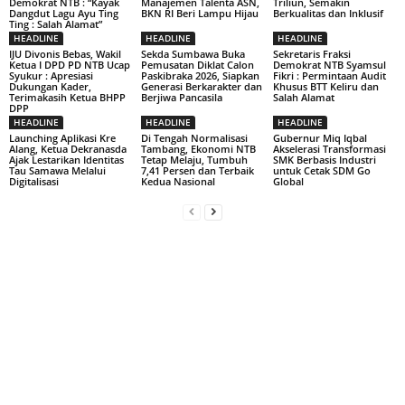
Demokrat NTB : “Kayak
Manajemen Talenta ASN,
Triliun, Semakin
Dangdut Lagu Ayu Ting
BKN RI Beri Lampu Hijau
Berkualitas dan Inklusif
Ting : Salah Alamat”
HEADLINE
HEADLINE
HEADLINE
IJU Divonis Bebas, Wakil
Sekda Sumbawa Buka
Sekretaris Fraksi
Ketua I DPD PD NTB Ucap
Pemusatan Diklat Calon
Demokrat NTB Syamsul
Syukur : Apresiasi
Paskibraka 2026, Siapkan
Fikri : Permintaan Audit
Dukungan Kader,
Generasi Berkarakter dan
Khusus BTT Keliru dan
Terimakasih Ketua BHPP
Berjiwa Pancasila
Salah Alamat
DPP
HEADLINE
HEADLINE
HEADLINE
Launching Aplikasi Kre
Di Tengah Normalisasi
Gubernur Miq Iqbal
Alang, Ketua Dekranasda
Tambang, Ekonomi NTB
Akselerasi Transformasi
Ajak Lestarikan Identitas
Tetap Melaju, Tumbuh
SMK Berbasis Industri
Tau Samawa Melalui
7,41 Persen dan Terbaik
untuk Cetak SDM Go
Digitalisasi
Kedua Nasional
Global