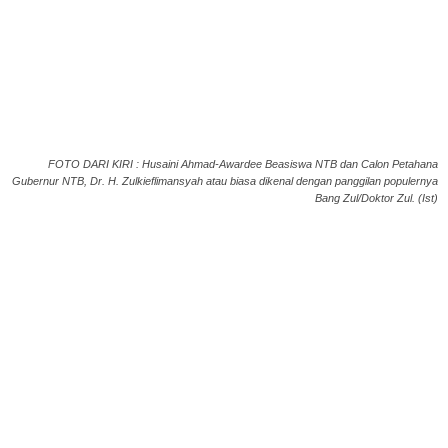
FOTO DARI KIRI : Husaini Ahmad-Awardee Beasiswa NTB dan Calon Petahana
Gubernur NTB, Dr. H. Zulkieflimansyah atau biasa dikenal dengan panggilan populernya
Bang Zul/Doktor Zul. (Ist)