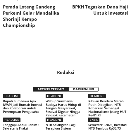
Pemda Loteng Gandeng
BPKH Tegaskan Dana Haji
Perkemi Gelar Mandalika
Untuk Investasi
Shorinji Kempo
Championship
Redaksi
ARTIKEL TERKAIT
DARI PENULIS
HEADLINE
HEADLINE
HEADLINE
Bupati Sumbawa Ajak
Wabup Sumbawa :
Ribuan Bendera Merah
IWAPI Jadi Rumah Inovasi
Budaya Harus Hidup di
Putih Dibagikan, NTB
dan Kolaborasi untuk
Tengah Masyarakat,
Kobarkan Semangat
Perempuan Pengusaha
Festival Digelar Hingga
Nasionalisme Jelang HUT
Pelosok Kecamatan
Ke-81 RI
HEADLINE
HEADLINE
EKBIS
Tanggapi Abdul Rahim :
NTB Selangkah Lagi
Semester I 2026, Investasi
Sekretaris Fraksi
Terapkan Sistem
NTB Tembus Rp33,73