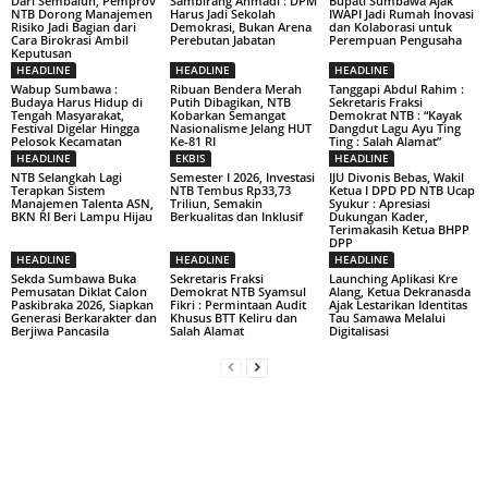
Dari Sembalun, Pemprov
Sambirang Ahmadi : DPM
Bupati Sumbawa Ajak
NTB Dorong Manajemen
Harus Jadi Sekolah
IWAPI Jadi Rumah Inovasi
Risiko Jadi Bagian dari
Demokrasi, Bukan Arena
dan Kolaborasi untuk
Cara Birokrasi Ambil
Perebutan Jabatan
Perempuan Pengusaha
Keputusan
HEADLINE
HEADLINE
HEADLINE
Wabup Sumbawa :
Ribuan Bendera Merah
Tanggapi Abdul Rahim :
Budaya Harus Hidup di
Putih Dibagikan, NTB
Sekretaris Fraksi
Tengah Masyarakat,
Kobarkan Semangat
Demokrat NTB : “Kayak
Festival Digelar Hingga
Nasionalisme Jelang HUT
Dangdut Lagu Ayu Ting
Pelosok Kecamatan
Ke-81 RI
Ting : Salah Alamat”
HEADLINE
EKBIS
HEADLINE
NTB Selangkah Lagi
Semester I 2026, Investasi
IJU Divonis Bebas, Wakil
Terapkan Sistem
NTB Tembus Rp33,73
Ketua I DPD PD NTB Ucap
Manajemen Talenta ASN,
Triliun, Semakin
Syukur : Apresiasi
BKN RI Beri Lampu Hijau
Berkualitas dan Inklusif
Dukungan Kader,
Terimakasih Ketua BHPP
DPP
HEADLINE
HEADLINE
HEADLINE
Sekda Sumbawa Buka
Sekretaris Fraksi
Launching Aplikasi Kre
Pemusatan Diklat Calon
Demokrat NTB Syamsul
Alang, Ketua Dekranasda
Paskibraka 2026, Siapkan
Fikri : Permintaan Audit
Ajak Lestarikan Identitas
Generasi Berkarakter dan
Khusus BTT Keliru dan
Tau Samawa Melalui
Berjiwa Pancasila
Salah Alamat
Digitalisasi