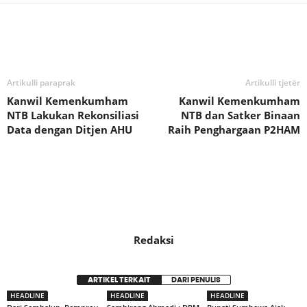
Bagikan
Artikulli paraprak
Artikulli tjetër
Kanwil Kemenkumham
Kanwil Kemenkumham
NTB Lakukan Rekonsiliasi
NTB dan Satker Binaan
Data dengan Ditjen AHU
Raih Penghargaan P2HAM
Redaksi
ARTIKEL TERKAIT
DARI PENULIS
HEADLINE
HEADLINE
HEADLINE