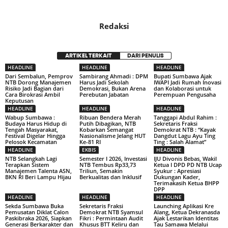
Redaksi
ARTIKEL TERKAIT
DARI PENULIS
HEADLINE
HEADLINE
HEADLINE
Dari Sembalun, Pemprov
Sambirang Ahmadi : DPM
Bupati Sumbawa Ajak
NTB Dorong Manajemen
Harus Jadi Sekolah
IWAPI Jadi Rumah Inovasi
Risiko Jadi Bagian dari
Demokrasi, Bukan Arena
dan Kolaborasi untuk
Cara Birokrasi Ambil
Perebutan Jabatan
Perempuan Pengusaha
Keputusan
HEADLINE
HEADLINE
HEADLINE
Wabup Sumbawa :
Ribuan Bendera Merah
Tanggapi Abdul Rahim :
Budaya Harus Hidup di
Putih Dibagikan, NTB
Sekretaris Fraksi
Tengah Masyarakat,
Kobarkan Semangat
Demokrat NTB : “Kayak
Festival Digelar Hingga
Nasionalisme Jelang HUT
Dangdut Lagu Ayu Ting
Pelosok Kecamatan
Ke-81 RI
Ting : Salah Alamat”
HEADLINE
EKBIS
HEADLINE
NTB Selangkah Lagi
Semester I 2026, Investasi
IJU Divonis Bebas, Wakil
Terapkan Sistem
NTB Tembus Rp33,73
Ketua I DPD PD NTB Ucap
Manajemen Talenta ASN,
Triliun, Semakin
Syukur : Apresiasi
BKN RI Beri Lampu Hijau
Berkualitas dan Inklusif
Dukungan Kader,
Terimakasih Ketua BHPP
DPP
HEADLINE
HEADLINE
HEADLINE
Sekda Sumbawa Buka
Sekretaris Fraksi
Launching Aplikasi Kre
Pemusatan Diklat Calon
Demokrat NTB Syamsul
Alang, Ketua Dekranasda
Paskibraka 2026, Siapkan
Fikri : Permintaan Audit
Ajak Lestarikan Identitas
Generasi Berkarakter dan
Khusus BTT Keliru dan
Tau Samawa Melalui