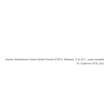
Asisten Administrasi Umum Setda Provinsi NTB H. Wirawan, S.Si.,M.T., yang mewakili
Pj. Gubernur NTB. (Ist)