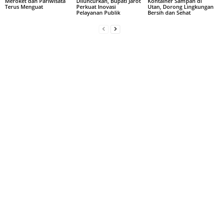
Meroket dan Pariwisata
Diluncurkan, Bupati Jarot
Kontainer Sampah di
Terus Menguat
Perkuat Inovasi
Utan, Dorong Lingkungan
Pelayanan Publik
Bersih dan Sehat