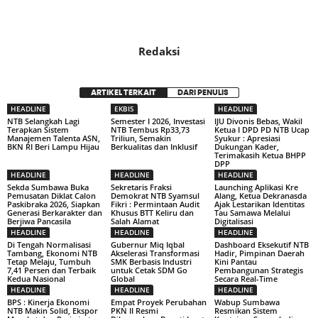
Redaksi
ARTIKEL TERKAIT
DARI PENULIS
HEADLINE
EKBIS
HEADLINE
NTB Selangkah Lagi
Semester I 2026, Investasi
IJU Divonis Bebas, Wakil
Terapkan Sistem
NTB Tembus Rp33,73
Ketua I DPD PD NTB Ucap
Manajemen Talenta ASN,
Triliun, Semakin
Syukur : Apresiasi
BKN RI Beri Lampu Hijau
Berkualitas dan Inklusif
Dukungan Kader,
Terimakasih Ketua BHPP
DPP
HEADLINE
HEADLINE
HEADLINE
Sekda Sumbawa Buka
Sekretaris Fraksi
Launching Aplikasi Kre
Pemusatan Diklat Calon
Demokrat NTB Syamsul
Alang, Ketua Dekranasda
Paskibraka 2026, Siapkan
Fikri : Permintaan Audit
Ajak Lestarikan Identitas
Generasi Berkarakter dan
Khusus BTT Keliru dan
Tau Samawa Melalui
Berjiwa Pancasila
Salah Alamat
Digitalisasi
HEADLINE
HEADLINE
HEADLINE
Di Tengah Normalisasi
Gubernur Miq Iqbal
Dashboard Eksekutif NTB
Tambang, Ekonomi NTB
Akselerasi Transformasi
Hadir, Pimpinan Daerah
Tetap Melaju, Tumbuh
SMK Berbasis Industri
Kini Pantau
7,41 Persen dan Terbaik
untuk Cetak SDM Go
Pembangunan Strategis
Kedua Nasional
Global
Secara Real-Time
HEADLINE
HEADLINE
HEADLINE
BPS : Kinerja Ekonomi
Empat Proyek Perubahan
Wabup Sumbawa
NTB Makin Solid, Ekspor
PKN II Resmi
Resmikan Sistem