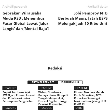
Artikulli paraprak
Artikulli tjetër
Gebrakan Wirausaha
Lobi Pemprov NTB
Muda KSB : Menembus
Berbuah Manis, Jatah BSPS
Pasar Global Lewat ‘Jalur
Melonjak Jadi 10 Ribu Unit
Langit’ dan ‘Mental Baja’!
Redaksi
ARTIKEL TERKAIT
DARI PENULIS
HEADLINE
HEADLINE
HEADLINE
Bupati Sumbawa Ajak
Wabup Sumbawa :
Ribuan Bendera Merah
IWAPI Jadi Rumah Inovasi
Budaya Harus Hidup di
Putih Dibagikan, NTB
dan Kolaborasi untuk
Tengah Masyarakat,
Kobarkan Semangat
Perempuan Pengusaha
Festival Digelar Hingga
Nasionalisme Jelang HUT
Pelosok Kecamatan
Ke-81 RI
HEADLINE
HEADLINE
EKBIS