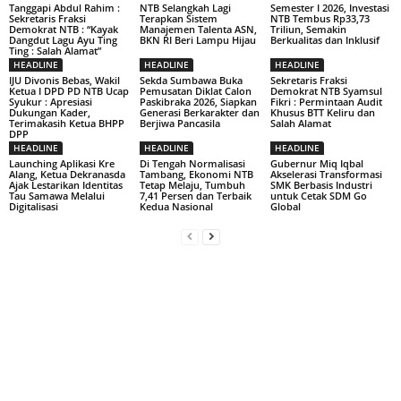
Tanggapi Abdul Rahim :
NTB Selangkah Lagi
Semester I 2026, Investasi
Sekretaris Fraksi
Terapkan Sistem
NTB Tembus Rp33,73
Demokrat NTB : “Kayak
Manajemen Talenta ASN,
Triliun, Semakin
Dangdut Lagu Ayu Ting
BKN RI Beri Lampu Hijau
Berkualitas dan Inklusif
Ting : Salah Alamat”
HEADLINE
HEADLINE
HEADLINE
IJU Divonis Bebas, Wakil
Sekda Sumbawa Buka
Sekretaris Fraksi
Ketua I DPD PD NTB Ucap
Pemusatan Diklat Calon
Demokrat NTB Syamsul
Syukur : Apresiasi
Paskibraka 2026, Siapkan
Fikri : Permintaan Audit
Dukungan Kader,
Generasi Berkarakter dan
Khusus BTT Keliru dan
Terimakasih Ketua BHPP
Berjiwa Pancasila
Salah Alamat
DPP
HEADLINE
HEADLINE
HEADLINE
Launching Aplikasi Kre
Di Tengah Normalisasi
Gubernur Miq Iqbal
Alang, Ketua Dekranasda
Tambang, Ekonomi NTB
Akselerasi Transformasi
Ajak Lestarikan Identitas
Tetap Melaju, Tumbuh
SMK Berbasis Industri
Tau Samawa Melalui
7,41 Persen dan Terbaik
untuk Cetak SDM Go
Digitalisasi
Kedua Nasional
Global