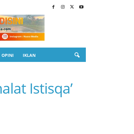
OPINI
IKLAN
lat Istisqa’