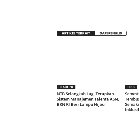
ARTIKEL TERKAIT
DARI PENULIS
HEADLINE
EKBIS
NTB Selangkah Lagi Terapkan
Semeste
Sistem Manajemen Talenta ASN,
Tembus 
BKN RI Beri Lampu Hijau
Semaki
Inklusi