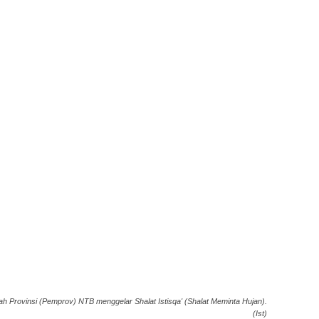
h Provinsi (Pemprov) NTB menggelar Shalat Istisqa' (Shalat Meminta Hujan).
(Ist)