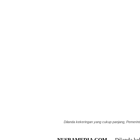
Dilanda kekeringan yang cukup panjang, Pemerinta
NUSRAMEDIA.COM —
Dilanda kek