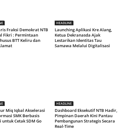
NE
HEADLINE
aris Fraksi Demokrat NTB
Launching Aplikasi Kre Alang,
 Fikri : Permintaan
Ketua Dekranasda Ajak
husus BTT Keliru dan
Lestarikan Identitas Tau
Alamat
Samawa Melalui Digitalisasi
NE
HEADLINE
ur Miq Iqbal Akselerasi
Dashboard Eksekutif NTB Hadir,
ormasi SMK Berbasis
Pimpinan Daerah Kini Pantau
ri untuk Cetak SDM Go
Pembangunan Strategis Secara
Real-Time