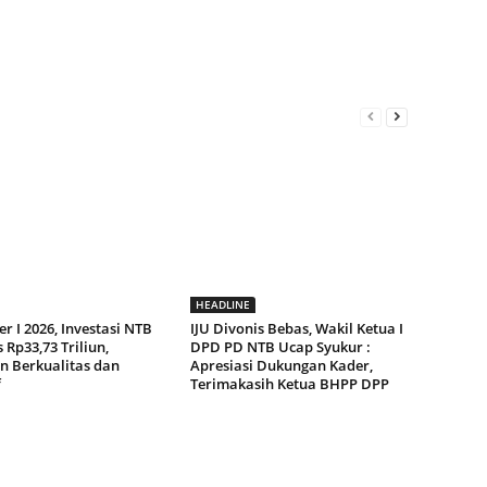
HEADLINE
r I 2026, Investasi NTB
IJU Divonis Bebas, Wakil Ketua I
Rp33,73 Triliun,
DPD PD NTB Ucap Syukur :
n Berkualitas dan
Apresiasi Dukungan Kader,
f
Terimakasih Ketua BHPP DPP