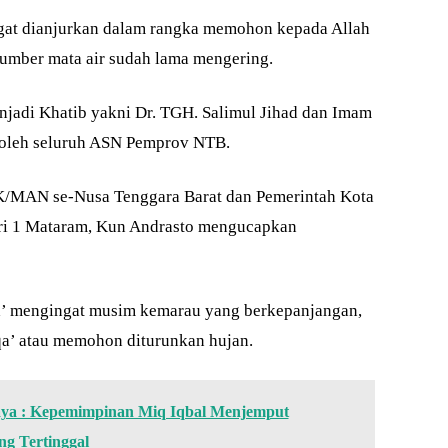
angat dianjurkan dalam rangka memohon kepada Allah
umber mata air sudah lama mengering.
menjadi Khatib yakni Dr. TGH. Salimul Jihad dan Imam
 oleh seluruh ASN Pemprov NTB.
/MAN se-Nusa Tenggara Barat dan Pemerintah Kota
i 1 Mataram, Kun Andrasto mengucapkan
qa’ mengingat musim kemarau yang berkepanjangan,
qa’ atau memohon diturunkan hujan.
ya : Kepemimpinan Miq Iqbal Menjemput
g Tertinggal