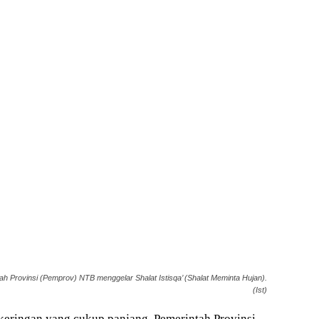
h Provinsi (Pemprov) NTB menggelar Shalat Istisqa’ (Shalat Meminta Hujan).
(Ist)
eringan yang cukup panjang, Pemerintah Provinsi