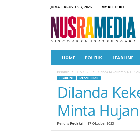
JUMAT, AGUSTUS 7, 2026
MY ACCOUNT
N
u
s
r
a
M
e
HOME
POLITIK
HEADLINE
d
i
Beranda
HEADLINE
Dilanda Kekeringan, NTB Gela
a
HEADLINE
JALAN HIJRAH
Dilanda Keke
Minta Hujan
Penulis
Redaksi
-
17 Oktober 2023