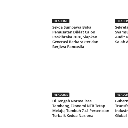
HEADLINE
HEADLI
Sekda Sumbawa Buka
Sekret
Pemusatan Diklat Calon
Syamsul
Paskibraka 2026, Siapkan
Audit K
Generasi Berkarakter dan
Salah 
Berjiwa Pancasila
HEADLINE
HEADLI
Di Tengah Normalisasi
Gubern
Tambang, Ekonomi NTB Tetap
Transf
Melaju, Tumbuh 7,41 Persen dan
Indust
Terbaik Kedua Nasional
Global