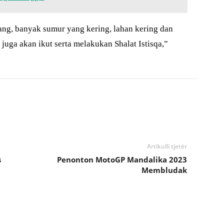
g, banyak sumur yang kering, lahan kering dan
uga akan ikut serta melakukan Shalat Istisqa,”
Artikulli tjetër
s
Penonton MotoGP Mandalika 2023
Membludak