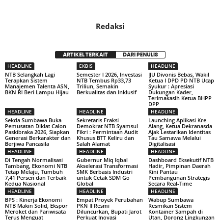
Redaksi
ARTIKEL TERKAIT
DARI PENULIS
HEADLINE
EKBIS
HEADLINE
NTB Selangkah Lagi
Semester I 2026, Investasi
IJU Divonis Bebas, Wakil
Terapkan Sistem
NTB Tembus Rp33,73
Ketua I DPD PD NTB Ucap
Manajemen Talenta ASN,
Triliun, Semakin
Syukur : Apresiasi
BKN RI Beri Lampu Hijau
Berkualitas dan Inklusif
Dukungan Kader,
Terimakasih Ketua BHPP
DPP
HEADLINE
HEADLINE
HEADLINE
Sekda Sumbawa Buka
Sekretaris Fraksi
Launching Aplikasi Kre
Pemusatan Diklat Calon
Demokrat NTB Syamsul
Alang, Ketua Dekranasda
Paskibraka 2026, Siapkan
Fikri : Permintaan Audit
Ajak Lestarikan Identitas
Generasi Berkarakter dan
Khusus BTT Keliru dan
Tau Samawa Melalui
Berjiwa Pancasila
Salah Alamat
Digitalisasi
HEADLINE
HEADLINE
HEADLINE
Di Tengah Normalisasi
Gubernur Miq Iqbal
Dashboard Eksekutif NTB
Tambang, Ekonomi NTB
Akselerasi Transformasi
Hadir, Pimpinan Daerah
Tetap Melaju, Tumbuh
SMK Berbasis Industri
Kini Pantau
7,41 Persen dan Terbaik
untuk Cetak SDM Go
Pembangunan Strategis
Kedua Nasional
Global
Secara Real-Time
HEADLINE
HEADLINE
HEADLINE
BPS : Kinerja Ekonomi
Empat Proyek Perubahan
Wabup Sumbawa
NTB Makin Solid, Ekspor
PKN II Resmi
Resmikan Sistem
Meroket dan Pariwisata
Diluncurkan, Bupati Jarot
Kontainer Sampah di
Terus Menguat
Perkuat Inovasi
Utan, Dorong Lingkungan