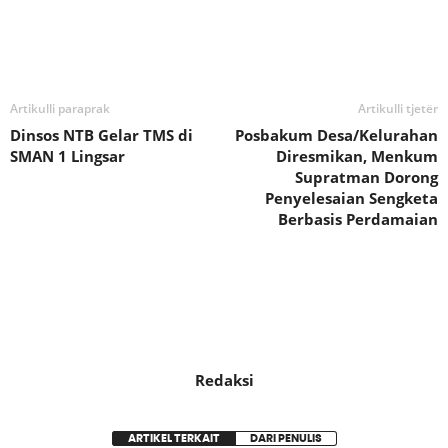
Bagikan
Artikulli paraprak
Artikulli tjetër
Dinsos NTB Gelar TMS di
Posbakum Desa/Kelurahan
SMAN 1 Lingsar
Diresmikan, Menkum
Supratman Dorong
Penyelesaian Sengketa
Berbasis Perdamaian
Redaksi
ARTIKEL TERKAIT
DARI PENULIS