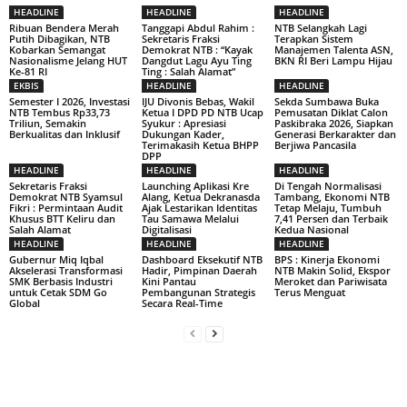
HEADLINE
HEADLINE
HEADLINE
Ribuan Bendera Merah
Tanggapi Abdul Rahim :
NTB Selangkah Lagi
Putih Dibagikan, NTB
Sekretaris Fraksi
Terapkan Sistem
Kobarkan Semangat
Demokrat NTB : “Kayak
Manajemen Talenta ASN,
Nasionalisme Jelang HUT
Dangdut Lagu Ayu Ting
BKN RI Beri Lampu Hijau
Ke-81 RI
Ting : Salah Alamat”
EKBIS
HEADLINE
HEADLINE
Semester I 2026, Investasi
IJU Divonis Bebas, Wakil
Sekda Sumbawa Buka
NTB Tembus Rp33,73
Ketua I DPD PD NTB Ucap
Pemusatan Diklat Calon
Triliun, Semakin
Syukur : Apresiasi
Paskibraka 2026, Siapkan
Berkualitas dan Inklusif
Dukungan Kader,
Generasi Berkarakter dan
Terimakasih Ketua BHPP
Berjiwa Pancasila
DPP
HEADLINE
HEADLINE
HEADLINE
Sekretaris Fraksi
Launching Aplikasi Kre
Di Tengah Normalisasi
Demokrat NTB Syamsul
Alang, Ketua Dekranasda
Tambang, Ekonomi NTB
Fikri : Permintaan Audit
Ajak Lestarikan Identitas
Tetap Melaju, Tumbuh
Khusus BTT Keliru dan
Tau Samawa Melalui
7,41 Persen dan Terbaik
Salah Alamat
Digitalisasi
Kedua Nasional
HEADLINE
HEADLINE
HEADLINE
Gubernur Miq Iqbal
Dashboard Eksekutif NTB
BPS : Kinerja Ekonomi
Akselerasi Transformasi
Hadir, Pimpinan Daerah
NTB Makin Solid, Ekspor
SMK Berbasis Industri
Kini Pantau
Meroket dan Pariwisata
untuk Cetak SDM Go
Pembangunan Strategis
Terus Menguat
Global
Secara Real-Time