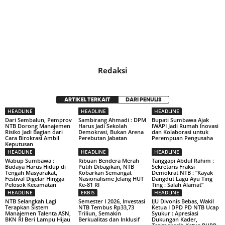
Redaksi
ARTIKEL TERKAIT
DARI PENULIS
HEADLINE
HEADLINE
HEADLINE
Dari Sembalun, Pemprov
Sambirang Ahmadi : DPM
Bupati Sumbawa Ajak
NTB Dorong Manajemen
Harus Jadi Sekolah
IWAPI Jadi Rumah Inovasi
Risiko Jadi Bagian dari
Demokrasi, Bukan Arena
dan Kolaborasi untuk
Cara Birokrasi Ambil
Perebutan Jabatan
Perempuan Pengusaha
Keputusan
HEADLINE
HEADLINE
HEADLINE
Wabup Sumbawa :
Ribuan Bendera Merah
Tanggapi Abdul Rahim :
Budaya Harus Hidup di
Putih Dibagikan, NTB
Sekretaris Fraksi
Tengah Masyarakat,
Kobarkan Semangat
Demokrat NTB : “Kayak
Festival Digelar Hingga
Nasionalisme Jelang HUT
Dangdut Lagu Ayu Ting
Pelosok Kecamatan
Ke-81 RI
Ting : Salah Alamat”
HEADLINE
EKBIS
HEADLINE
NTB Selangkah Lagi
Semester I 2026, Investasi
IJU Divonis Bebas, Wakil
Terapkan Sistem
NTB Tembus Rp33,73
Ketua I DPD PD NTB Ucap
Manajemen Talenta ASN,
Triliun, Semakin
Syukur : Apresiasi
BKN RI Beri Lampu Hijau
Berkualitas dan Inklusif
Dukungan Kader,