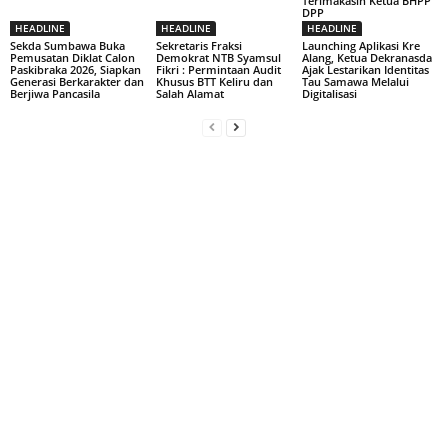
Terimakasih Ketua BHPP
DPP
HEADLINE
HEADLINE
HEADLINE
Sekda Sumbawa Buka
Sekretaris Fraksi
Launching Aplikasi Kre
Pemusatan Diklat Calon
Demokrat NTB Syamsul
Alang, Ketua Dekranasda
Paskibraka 2026, Siapkan
Fikri : Permintaan Audit
Ajak Lestarikan Identitas
Generasi Berkarakter dan
Khusus BTT Keliru dan
Tau Samawa Melalui
Berjiwa Pancasila
Salah Alamat
Digitalisasi