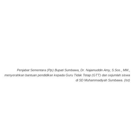
Penjabat Sementara (Pjs) Bupati Sumbawa, Dr. Najamuddin Amy, S.Sos., MM.,
menyerahkan bantuan pendidikan kepada Guru Tidak Tetap (GTT) dan sejumlah siswa
di SD Muhammadiyah Sumbawa. (Ist)