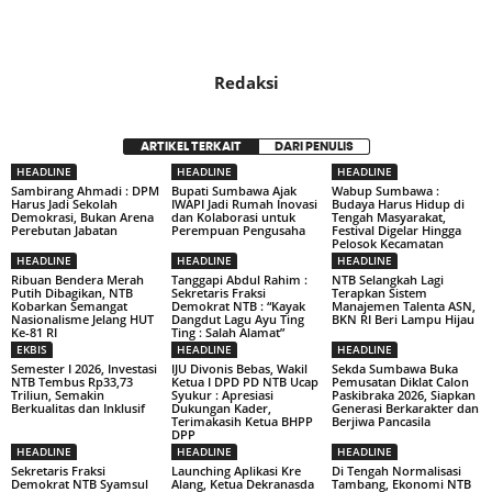
Redaksi
ARTIKEL TERKAIT
DARI PENULIS
HEADLINE
HEADLINE
HEADLINE
Sambirang Ahmadi : DPM
Bupati Sumbawa Ajak
Wabup Sumbawa :
Harus Jadi Sekolah
IWAPI Jadi Rumah Inovasi
Budaya Harus Hidup di
Demokrasi, Bukan Arena
dan Kolaborasi untuk
Tengah Masyarakat,
Perebutan Jabatan
Perempuan Pengusaha
Festival Digelar Hingga
Pelosok Kecamatan
HEADLINE
HEADLINE
HEADLINE
Ribuan Bendera Merah
Tanggapi Abdul Rahim :
NTB Selangkah Lagi
Putih Dibagikan, NTB
Sekretaris Fraksi
Terapkan Sistem
Kobarkan Semangat
Demokrat NTB : “Kayak
Manajemen Talenta ASN,
Nasionalisme Jelang HUT
Dangdut Lagu Ayu Ting
BKN RI Beri Lampu Hijau
Ke-81 RI
Ting : Salah Alamat”
EKBIS
HEADLINE
HEADLINE
Semester I 2026, Investasi
IJU Divonis Bebas, Wakil
Sekda Sumbawa Buka
NTB Tembus Rp33,73
Ketua I DPD PD NTB Ucap
Pemusatan Diklat Calon
Triliun, Semakin
Syukur : Apresiasi
Paskibraka 2026, Siapkan
Berkualitas dan Inklusif
Dukungan Kader,
Generasi Berkarakter dan
Terimakasih Ketua BHPP
Berjiwa Pancasila
DPP
HEADLINE
HEADLINE
HEADLINE
Sekretaris Fraksi
Launching Aplikasi Kre
Di Tengah Normalisasi
Demokrat NTB Syamsul
Alang, Ketua Dekranasda
Tambang, Ekonomi NTB