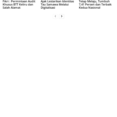
Fikri : Permintaan Audit
Ajak Lestarikan Identitas
Tetap Melaju, Tumbuh
Khusus BTT Keliru dan
Tau Samawa Melalui
7,41 Persen dan Terbaik
Salah Alamat
Digitalisasi
Kedua Nasional