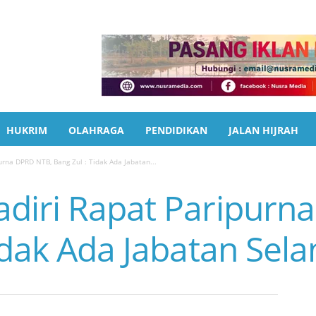
HUKRIM
OLAHRAGA
PENDIDIKAN
JALAN HIJRAH
rna DPRD NTB, Bang Zul : Tidak Ada Jabatan...
diri Rapat Paripurn
idak Ada Jabatan Sel