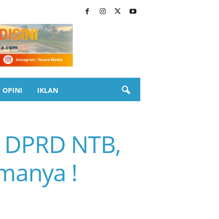
OPINI
IKLAN
a DPRD NTB,
amanya !