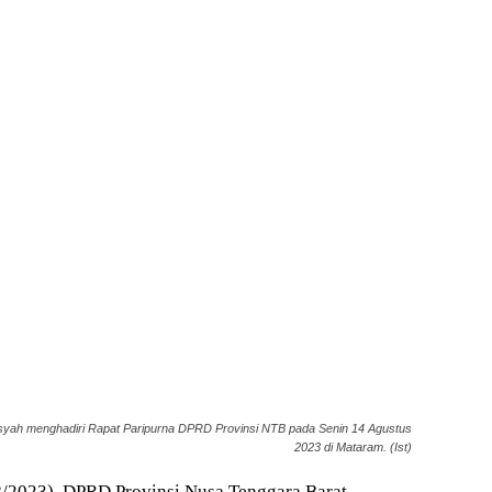
nsyah menghadiri Rapat Paripurna DPRD Provinsi NTB pada Senin 14 Agustus
2023 di Mataram. (Ist)
8/2023), DPRD Provinsi Nusa Tenggara Barat