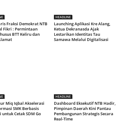
NE
HEADLINE
aris Fraksi Demokrat NTB
Launching Aplikasi Kre Alang,
 Fikri : Permintaan
Ketua Dekranasda Ajak
husus BTT Keliru dan
Lestarikan Identitas Tau
Alamat
Samawa Melalui Digitalisasi
NE
HEADLINE
ur Miq Iqbal Akselerasi
Dashboard Eksekutif NTB Hadir,
ormasi SMK Berbasis
Pimpinan Daerah Kini Pantau
ri untuk Cetak SDM Go
Pembangunan Strategis Secara
Real-Time