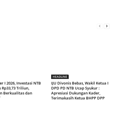
HEADLINE
r I 2026, Investasi NTB
IJU Divonis Bebas, Wakil Ketua I
Rp33,73 Triliun,
DPD PD NTB Ucap Syukur :
n Berkualitas dan
Apresiasi Dukungan Kader,
f
Terimakasih Ketua BHPP DPP