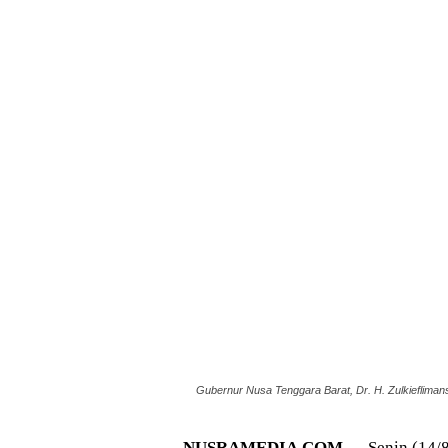
Gubernur Nusa Tenggara Barat, Dr. H. Zulkieflima
NUSRAMEDIA.COM —
Senin (14/