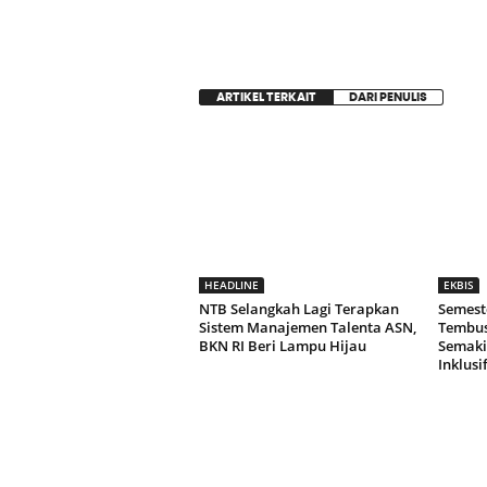
ARTIKEL TERKAIT
DARI PENULIS
HEADLINE
EKBIS
NTB Selangkah Lagi Terapkan
Semeste
Sistem Manajemen Talenta ASN,
Tembus 
BKN RI Beri Lampu Hijau
Semaki
Inklusi