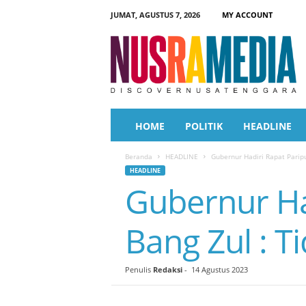
JUMAT, AGUSTUS 7, 2026
MY ACCOUNT
N
u
s
r
a
M
e
HOME
POLITIK
HEADLINE
d
i
Beranda
HEADLINE
Gubernur Hadiri Rapat Paripu
a
HEADLINE
Gubernur Ha
Bang Zul : T
Penulis
Redaksi
-
14 Agustus 2023