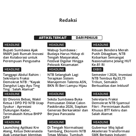
Redaksi
ARTIKEL TERKAIT
DARI PENULIS
HEADLINE
HEADLINE
HEADLINE
Bupati Sumbawa Ajak
Wabup Sumbawa :
Ribuan Bendera Merah
IWAPI Jadi Rumah Inovasi
Budaya Harus Hidup di
Putih Dibagikan, NTB
dan Kolaborasi untuk
Tengah Masyarakat,
Kobarkan Semangat
Perempuan Pengusaha
Festival Digelar Hingga
Nasionalisme Jelang HUT
Pelosok Kecamatan
Ke-81 RI
HEADLINE
HEADLINE
EKBIS
Tanggapi Abdul Rahim :
NTB Selangkah Lagi
Semester I 2026, Investasi
Sekretaris Fraksi
Terapkan Sistem
NTB Tembus Rp33,73
Demokrat NTB : “Kayak
Manajemen Talenta ASN,
Triliun, Semakin
Dangdut Lagu Ayu Ting
BKN RI Beri Lampu Hijau
Berkualitas dan Inklusif
Ting : Salah Alamat”
HEADLINE
HEADLINE
HEADLINE
IJU Divonis Bebas, Wakil
Sekda Sumbawa Buka
Sekretaris Fraksi
Ketua I DPD PD NTB Ucap
Pemusatan Diklat Calon
Demokrat NTB Syamsul
Syukur : Apresiasi
Paskibraka 2026, Siapkan
Fikri : Permintaan Audit
Dukungan Kader,
Generasi Berkarakter dan
Khusus BTT Keliru dan
Terimakasih Ketua BHPP
Berjiwa Pancasila
Salah Alamat
DPP
HEADLINE
HEADLINE
HEADLINE
Launching Aplikasi Kre
Di Tengah Normalisasi
Gubernur Miq Iqbal
Alang, Ketua Dekranasda
Tambang, Ekonomi NTB
Akselerasi Transformasi
Ajak Lestarikan Identitas
Tetap Melaju, Tumbuh
SMK Berbasis Industri