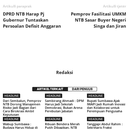
Artikulli paraprak
Artikulli tjetër
DPRD NTB Harap Pj
Pemprov Fasilitasi UMKM
Gubernur Tuntaskan
NTB Sasar Buyer Negeri
Persoalan Defisit Anggaran
Singa dan Jiran
Redaksi
ARTIKEL TERKAIT
DARI PENULIS
HEADLINE
HEADLINE
HEADLINE
Dari Sembalun, Pemprov
Sambirang Ahmadi : DPM
Bupati Sumbawa Ajak
NTB Dorong Manajemen
Harus Jadi Sekolah
IWAPI Jadi Rumah Inovasi
Risiko Jadi Bagian dari
Demokrasi, Bukan Arena
dan Kolaborasi untuk
Cara Birokrasi Ambil
Perebutan Jabatan
Perempuan Pengusaha
Keputusan
HEADLINE
HEADLINE
HEADLINE
Wabup Sumbawa :
Ribuan Bendera Merah
Tanggapi Abdul Rahim :
Budaya Harus Hidup di
Putih Dibagikan, NTB
Sekretaris Fraksi