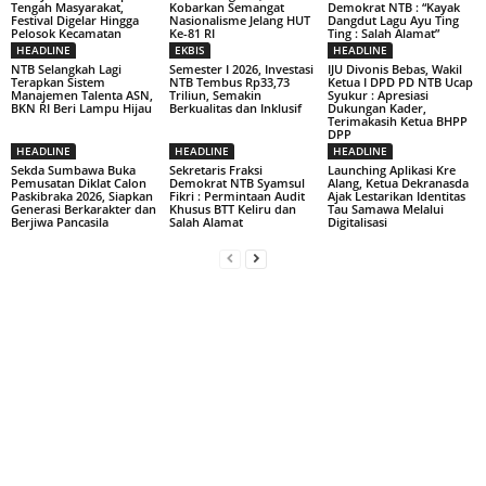
Tengah Masyarakat,
Kobarkan Semangat
Demokrat NTB : “Kayak
Festival Digelar Hingga
Nasionalisme Jelang HUT
Dangdut Lagu Ayu Ting
Pelosok Kecamatan
Ke-81 RI
Ting : Salah Alamat”
HEADLINE
EKBIS
HEADLINE
NTB Selangkah Lagi
Semester I 2026, Investasi
IJU Divonis Bebas, Wakil
Terapkan Sistem
NTB Tembus Rp33,73
Ketua I DPD PD NTB Ucap
Manajemen Talenta ASN,
Triliun, Semakin
Syukur : Apresiasi
BKN RI Beri Lampu Hijau
Berkualitas dan Inklusif
Dukungan Kader,
Terimakasih Ketua BHPP
DPP
HEADLINE
HEADLINE
HEADLINE
Sekda Sumbawa Buka
Sekretaris Fraksi
Launching Aplikasi Kre
Pemusatan Diklat Calon
Demokrat NTB Syamsul
Alang, Ketua Dekranasda
Paskibraka 2026, Siapkan
Fikri : Permintaan Audit
Ajak Lestarikan Identitas
Generasi Berkarakter dan
Khusus BTT Keliru dan
Tau Samawa Melalui
Berjiwa Pancasila
Salah Alamat
Digitalisasi