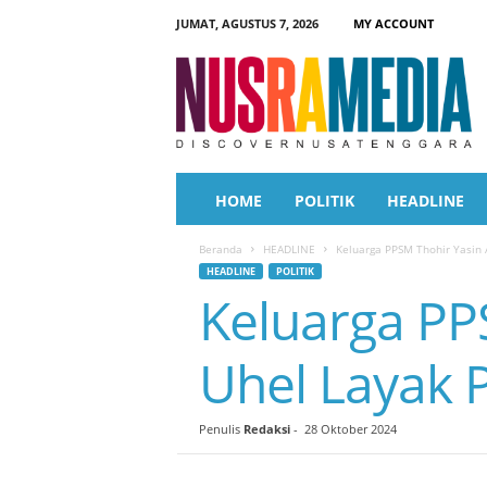
JUMAT, AGUSTUS 7, 2026
MY ACCOUNT
N
u
s
r
a
M
e
HOME
POLITIK
HEADLINE
d
i
Beranda
HEADLINE
Keluarga PPSM Thohir Yasin
a
HEADLINE
POLITIK
Keluarga PP
Uhel Layak 
Penulis
Redaksi
-
28 Oktober 2024