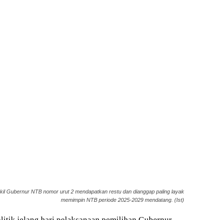
il Gubernur NTB nomor urut 2 mendapatkan restu dan dianggap paling layak
memimpin NTB periode 2025-2029 mendatang. (Ist)
itik jelang hari pelaksanaan pemilihan Gubernur