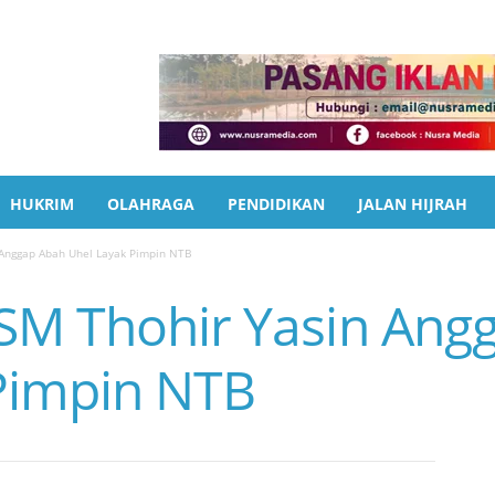
HUKRIM
OLAHRAGA
PENDIDIKAN
JALAN HIJRAH
 Anggap Abah Uhel Layak Pimpin NTB
SM Thohir Yasin Ang
Pimpin NTB