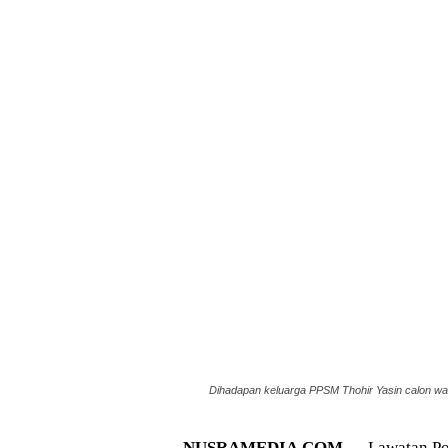
Dihadapan keluarga PPSM Thohir Yasin calon wak
NUSRAMEDIA.COM
— Lawatan Pol