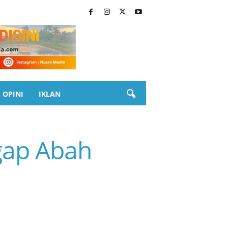
OPINI
IKLAN
gap Abah